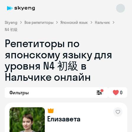
Skyeng
Все репетиторы
Японский язык
Нальчик
N4 初級
Репетиторы по
японскому языку для
уровня N4 初級 в
Нальчике онлайн
Skyeng Chat
online
Фильтры
0
Елизавета