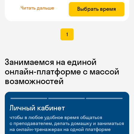
Читать дальше
Выбрать время
1
Занимаемся на единой
онлайн-платформе с массой
возможностей
Личный кабинет
Мобильное
Разговорные клубы
приложение
и Talks
чтобы в любое удобное время общаться
с преподавателем, делать домашку и заниматься
чтобы заниматься и изучать новые слова где
Групповые занятия для разговорной практики
на онлайн-тренажерах на одной платформе
и когда удобно
и индивидуальные встречи с преподавателями