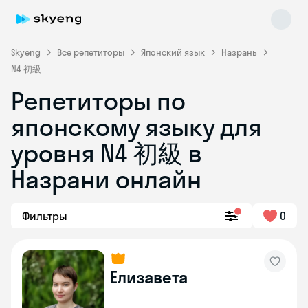
Skyeng
Все репетиторы
Японский язык
Назрань
N4 初級
Репетиторы по
японскому языку для
уровня N4 初級 в
Назрани онлайн
Skyeng Chat
online
Фильтры
0
Елизавета