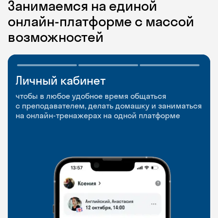
Занимаемся на единой
онлайн-платформе с массой
возможностей
Личный кабинет
Мобильное
Разговорные клубы
приложение
и Talks
чтобы в любое удобное время общаться
с преподавателем, делать домашку и заниматься
чтобы заниматься и изучать новые слова где
Групповые занятия для разговорной практики
на онлайн-тренажерах на одной платформе
и когда удобно
и индивидуальные встречи с преподавателями
со всего мира, чтобы общаться на английском
свободно