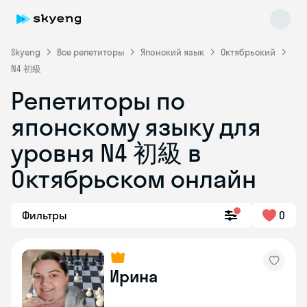
Skyeng
Все репетиторы
Японский язык
Октябрьский
N4 初級
Репетиторы по
японскому языку для
уровня N4 初級 в
Октябрьском онлайн
Skyeng Chat
online
Фильтры
0
Ирина