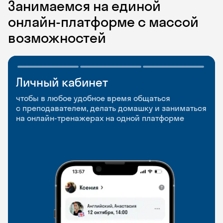
Занимаемся на единой
онлайн-платформе с массой
возможностей
Личный кабинет
Мобильное
Разговорные клубы
приложение
и Talks
чтобы в любое удобное время общаться
с преподавателем, делать домашку и заниматься
чтобы заниматься и изучать новые слова где
Групповые занятия для разговорной практики
на онлайн-тренажерах на одной платформе
и когда удобно
и индивидуальные встречи с преподавателями
со всего мира, чтобы общаться на английском
свободно