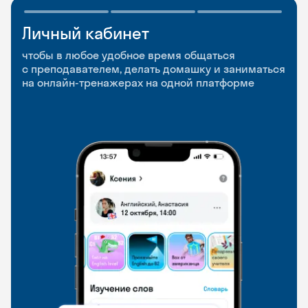
Личный кабинет
Мобильное
Разговорные клубы
приложение
и Talks
чтобы в любое удобное время общаться
с преподавателем, делать домашку и заниматься
чтобы заниматься и изучать новые слова где
Групповые занятия для разговорной практики
на онлайн-тренажерах на одной платформе
и когда удобно
и индивидуальные встречи с преподавателями
со всего мира, чтобы общаться на английском
свободно