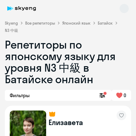
Skyeng
Все репетиторы
Японский язык
Батайск
N3 中級
Репетиторы по
японскому языку для
уровня N3 中級 в
Батайске онлайн
Skyeng Chat
online
Фильтры
0
Елизавета