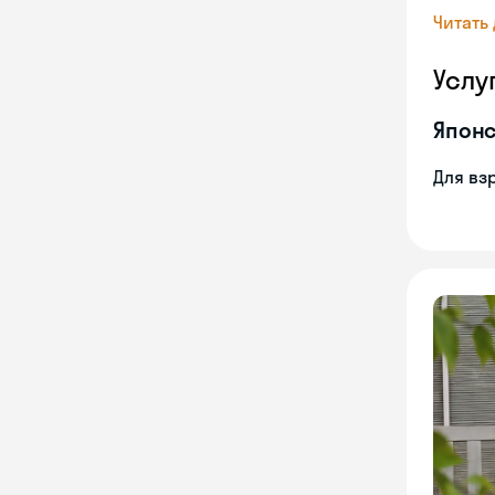
Читать
Услу
Японс
Для вз