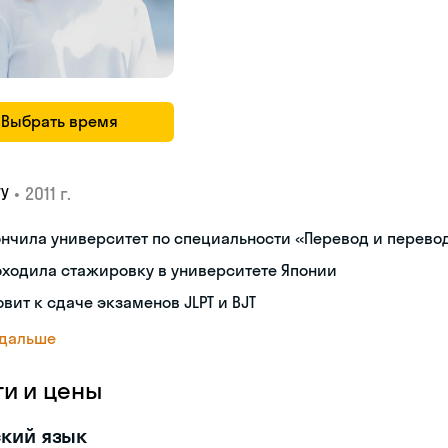
Выбрать время
•
2011 г.
ГУ
нчила университет по специальности «Перевод и перев
ходила стажировку в университете Японии
овит к сдаче экзаменов JLPT и BJT
 дальше
ги и цены
кий язык