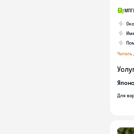
МПГ
Око
Име
Пом
Читать
Услу
Японс
Для вз