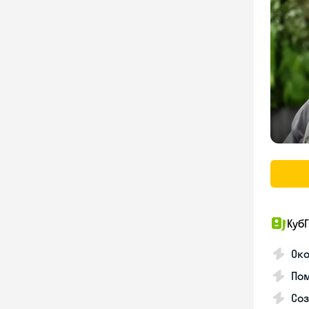
КубГ
Око
Пом
Соз