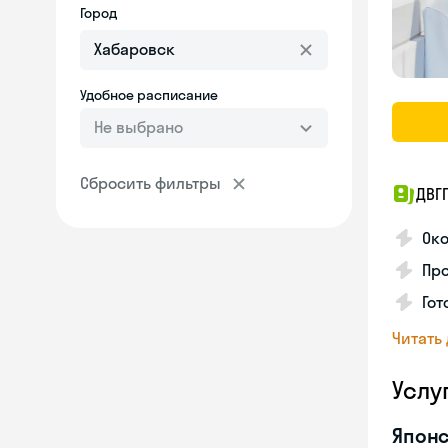
Город
Удобное расписание
Не выбрано
Сбросить фильтры
ДВГ
Око
Про
Гот
Читать
Услу
Японс