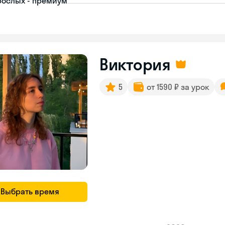
рослых - премиум
Виктория
5
от 1590 ₽ за урок
Выбрать время