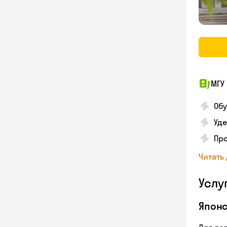
МГУ 
Обу
Уде
Пр
Читать
Услу
Японс