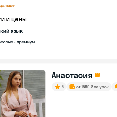
 дальше
ги и цены
кий язык
рослых - премиум
Анастасия
5
от 1590 ₽ за урок