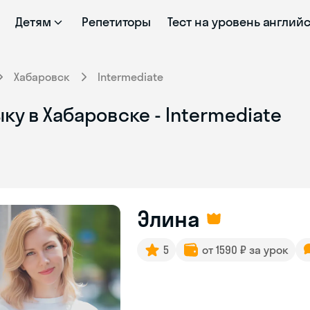
Детям
Репетиторы
Тест на уровень англий
Хабаровск
Intermediate
ку в Хабаровске - Intermediate
Элина
5
от 1590 ₽ за урок