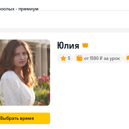
рослых - премиум
Юлия
5
от 1590 ₽ за урок
Выбрать время