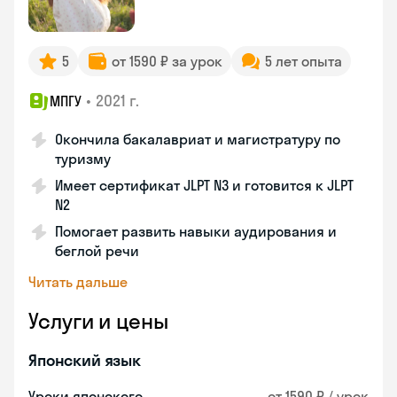
5
от 1590 ₽ за урок
5 лет опыта
•
2021 г.
МПГУ
Окончила бакалавриат и магистратуру по
туризму
Имеет сертификат JLPT N3 и готовится к JLPT
N2
Помогает развить навыки аудирования и
беглой речи
Читать дальше
Услуги и цены
Японский язык
Уроки японского
от 1590 ₽ / урок