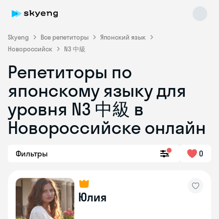
Skyeng
Все репетиторы
Японский язык
Новороссийск
N3 中級
Репетиторы по
японскому языку для
уровня N3 中級 в
Новороссийске онлайн
Skyeng Chat
online
Фильтры
0
Юлия