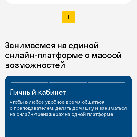
1
Занимаемся на единой
онлайн-платформе с массой
возможностей
Личный кабинет
Мобильное
Разговорные клубы
приложение
и Talks
чтобы в любое удобное время общаться
с преподавателем, делать домашку и заниматься
чтобы заниматься и изучать новые слова где
Групповые занятия для разговорной практики
на онлайн-тренажерах на одной платформе
и когда удобно
и индивидуальные встречи с преподавателями
со всего мира, чтобы общаться на английском
свободно