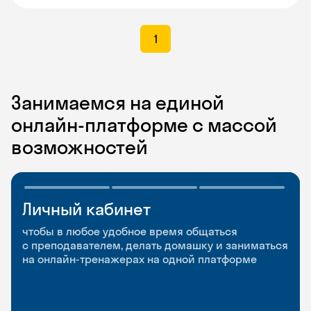
1
Занимаемся на единой
онлайн-платформе с массой
возможностей
Личный кабинет
Мобильное
Разговорные клубы
приложение
и Talks
чтобы в любое удобное время общаться
с преподавателем, делать домашку и заниматься
чтобы заниматься и изучать новые слова где
Групповые занятия для разговорной практики
на онлайн-тренажерах на одной платформе
и когда удобно
и индивидуальные встречи с преподавателями
со всего мира, чтобы общаться на английском
свободно