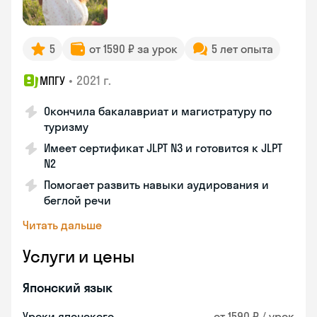
5
от 1590 ₽ за урок
5 лет опыта
•
2021 г.
МПГУ
Окончила бакалавриат и магистратуру по
туризму
Имеет сертификат JLPT N3 и готовится к JLPT
N2
Помогает развить навыки аудирования и
беглой речи
Читать дальше
Услуги и цены
Японский язык
Уроки японского
от 1590 ₽ / урок