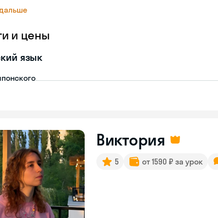
 дальше
ги и цены
кий язык
японского
Виктория
5
от 1590 ₽ за урок