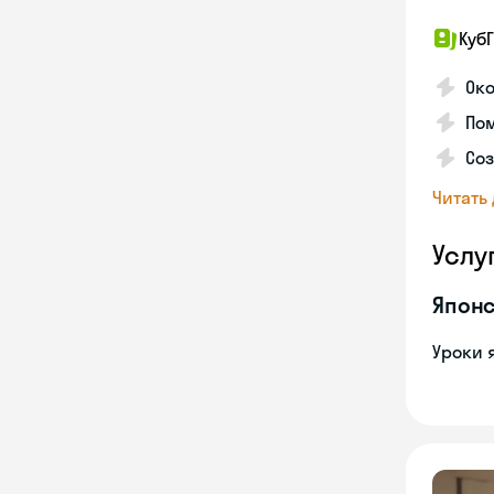
КубГ
Око
Пом
Соз
Читать
Услу
Японс
Уроки 