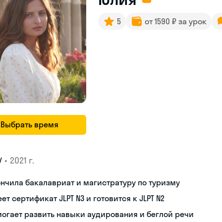
5
от 1590 ₽ за урок
Выбрать время
•
2021 г.
У
нчила бакалавриат и магистратуру по туризму
ет сертификат JLPT N3 и готовится к JLPT N2
огает развить навыки аудирования и беглой речи