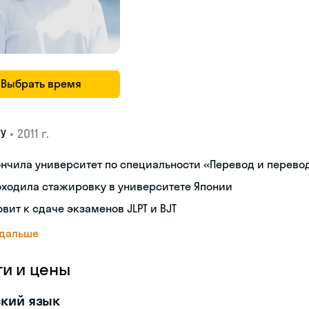
Выбрать время
•
2011 г.
ГУ
нчила университет по специальности «Перевод и перев
ходила стажировку в университете Японии
овит к сдаче экзаменов JLPT и BJT
 дальше
ги и цены
кий язык