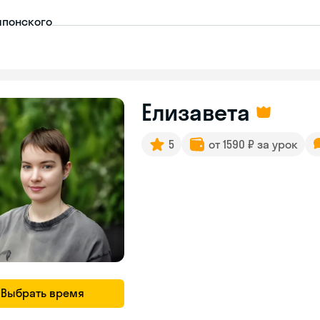
японского
Елизавета
5
от 1590 ₽ за урок
Выбрать время