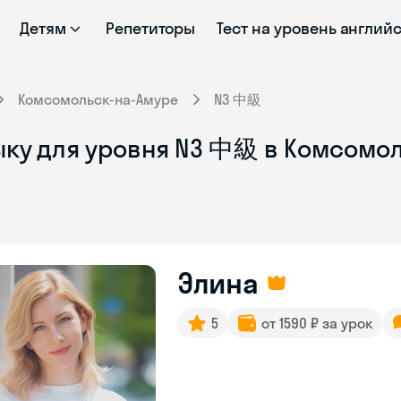
Детям
Репетиторы
Тест на уровень англий
Комсомольск-на-Амуре
N3 中級
ыку для уровня N3 中級 в Комсомо
Элина
5
от 1590 ₽ за урок