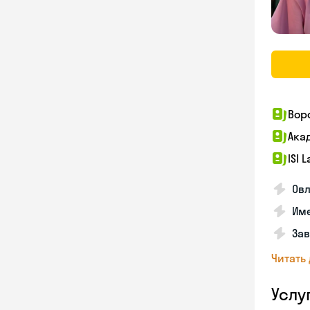
Вор
Ака
ISI 
Овл
Име
За
Читать
Услу