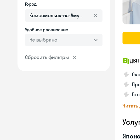
Город
Удобное расписание
Не выбрано
Сбросить фильтры
ДВГ
Око
Про
Гот
Читать
Услу
Японс