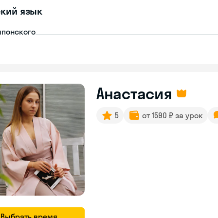
кий язык
японского
Анастасия
5
от 1590 ₽ за урок
Выбрать время