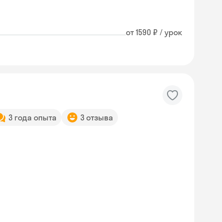
от 1590 ₽ / урок
3 года опыта
3 отзыва
Skyeng Chat
online