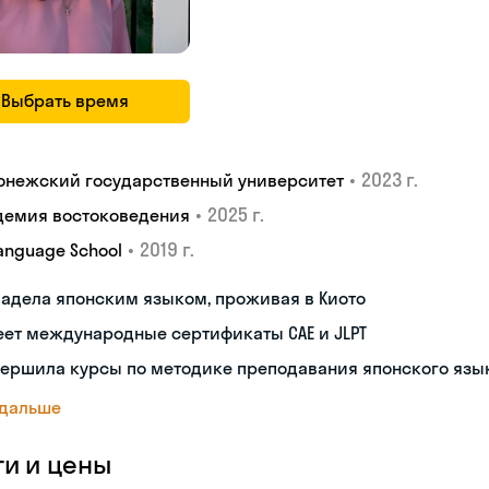
Выбрать время
•
2023 г.
онежский государственный университет
•
2025 г.
демия востоковедения
•
2019 г.
Language School
адела японским языком, проживая в Киото
ет международные сертификаты CAE и JLPT
вершила курсы по методике преподавания японского язы
 дальше
ги и цены