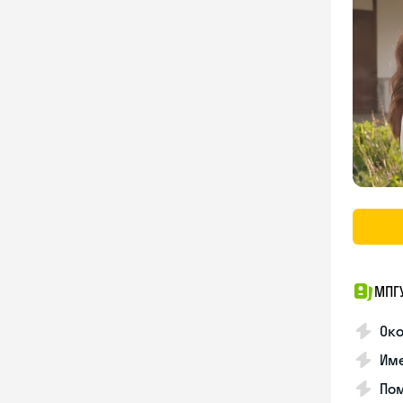
МПГ
Око
Име
Пом