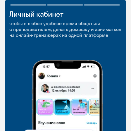
Личный кабинет
Мобильное
Разговорные клубы
приложение
и Talks
чтобы в любое удобное время общаться
с преподавателем, делать домашку и заниматься
чтобы заниматься и изучать новые слова где
Групповые занятия для разговорной практики
на онлайн-тренажерах на одной платформе
и когда удобно
и индивидуальные встречи с преподавателями
со всего мира, чтобы общаться на английском
свободно