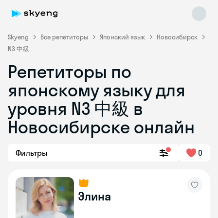
Skyeng
Все репетиторы
Японский язык
Новосибирск
N3 中級
Репетиторы по
японскому языку для
уровня N3 中級 в
Новосибирске онлайн
Skyeng Chat
online
Фильтры
0
Элина