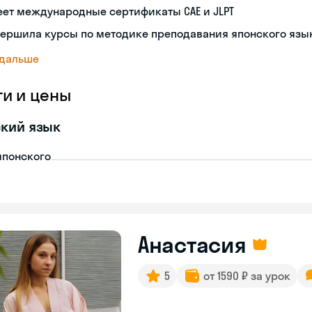
ет международные сертификаты CAE и JLPT
вершила курсы по методике преподавания японского язы
 дальше
ги и цены
кий язык
японского
Анастасия
5
от 1590 ₽ за урок