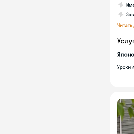
Име
За
Читать
Услу
Японс
Уроки 