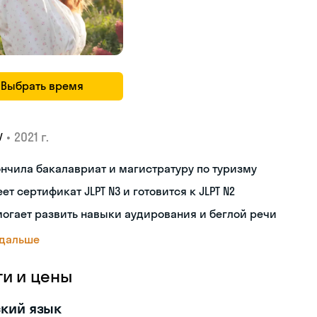
Выбрать время
•
2021 г.
У
нчила бакалавриат и магистратуру по туризму
ет сертификат JLPT N3 и готовится к JLPT N2
огает развить навыки аудирования и беглой речи
 дальше
ги и цены
кий язык