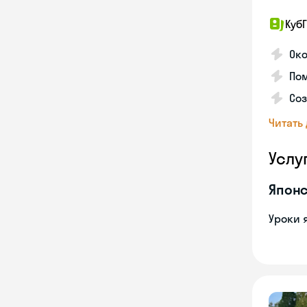
КубГ
Око
Пом
Соз
Читать
Услу
Японс
Уроки 