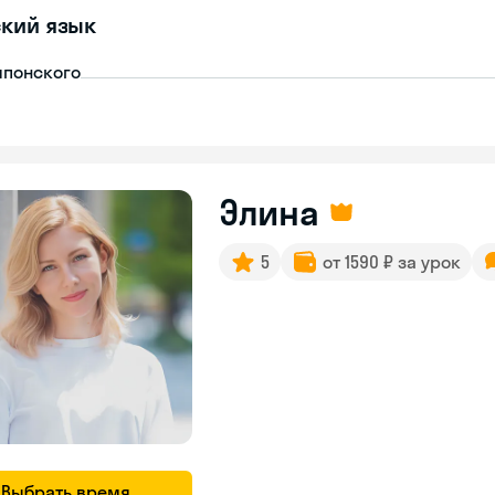
кий язык
японского
Элина
5
от 1590 ₽ за урок
Выбрать время