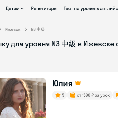
Детям
Репетиторы
Тест на уровень англий
Ижевск
N3 中級
ыку для уровня N3 中級 в Ижевске 
Юлия
5
от 1590 ₽ за урок