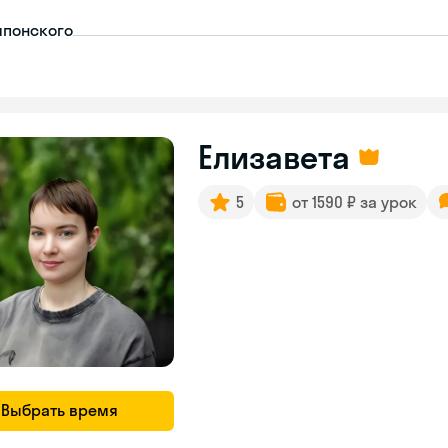
японского
Елизавета
5
от 1590 ₽ за урок
Выбрать время