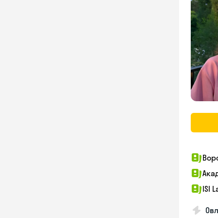
Вор
Ака
ISI 
Овл