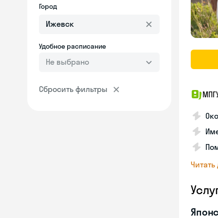
Город
Удобное расписание
Не выбрано
Сбросить фильтры
МПГ
Око
Име
Пом
Читать
Услу
Японс