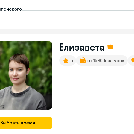
японского
Елизавета
5
от 1590 ₽ за урок
Выбрать время