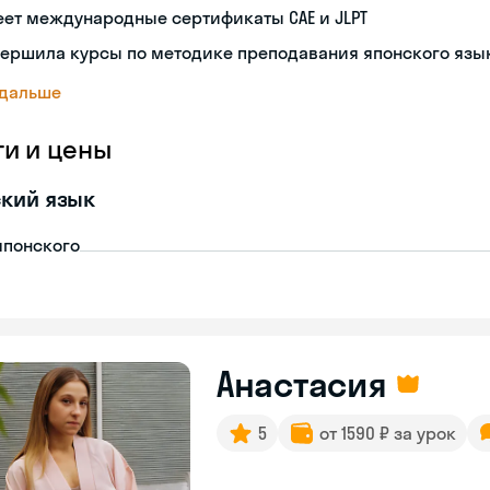
ет международные сертификаты CAE и JLPT
вершила курсы по методике преподавания японского язы
 дальше
ги и цены
кий язык
японского
Анастасия
5
от 1590 ₽ за урок