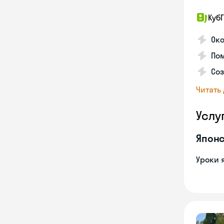
КубГ
Око
Пом
Соз
Читать
Услу
Японс
Уроки 