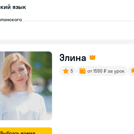
кий язык
японского
Элина
5
от 1590 ₽ за урок
Выбрать время