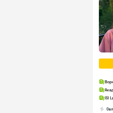
Вор
Ака
ISI 
Овл