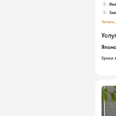
Име
За
Читать
Услу
Японс
Уроки 