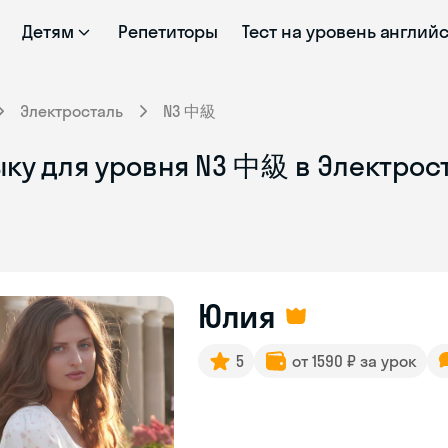
Детям
Репетиторы
Тест на уровень англий
Электросталь
N3 中級
ыку для уровня N3 中級 в Электрос
Юлия
5
от 1590 ₽ за урок