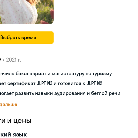
Выбрать время
•
2021 г.
У
нчила бакалавриат и магистратуру по туризму
ет сертификат JLPT N3 и готовится к JLPT N2
огает развить навыки аудирования и беглой речи
 дальше
ги и цены
кий язык