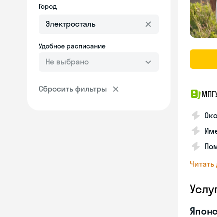
Город
Удобное расписание
Не выбрано
Сбросить фильтры
МПГ
Око
Име
Пом
Читать
Услу
Японс