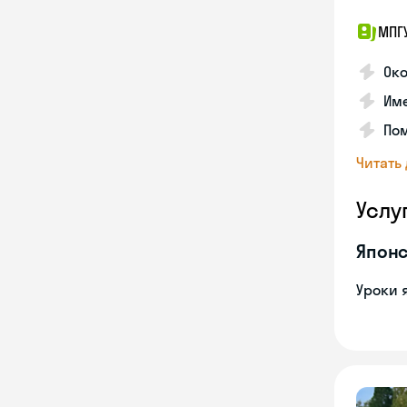
МПГ
Око
Име
Пом
Читать
Услу
Японс
Уроки 