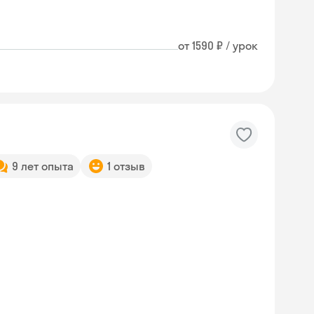
от 1590 ₽ / урок
9 лет опыта
1 отзыв
Skyeng Chat
online