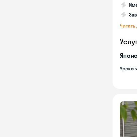
Име
За
Читать
Услу
Японс
Уроки 