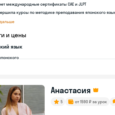
ет международные сертификаты CAE и JLPT
вершила курсы по методике преподавания японского язы
 дальше
ги и цены
кий язык
японского
Анастасия
5
от 1590 ₽ за урок