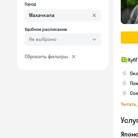
Город
Удобное расписание
Не выбрано
Сбросить фильтры
КубГ
Око
Пом
Соз
Читать
Услу
Японс