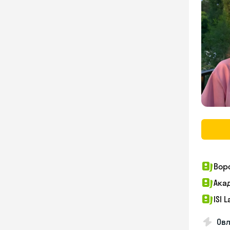
Вор
Ака
ISI 
Овл