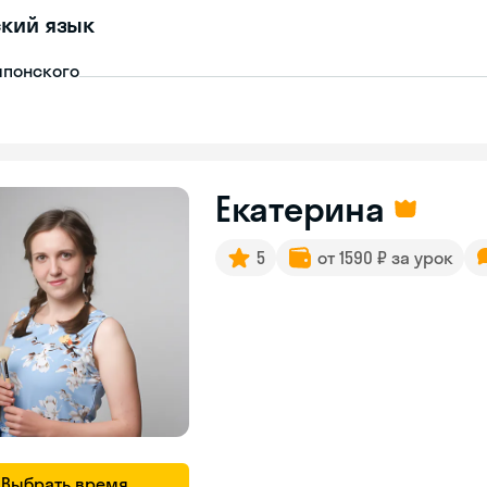
кий язык
японского
Екатерина
5
от 1590 ₽ за урок
Выбрать время