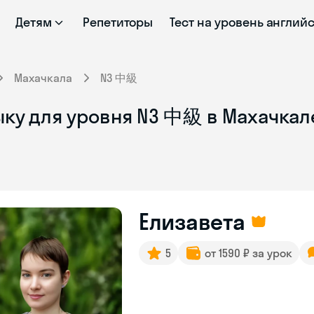
Детям
Репетиторы
Тест на уровень англий
Махачкала
N3 中級
ыку для уровня N3 中級 в Махачкал
Елизавета
5
от 1590 ₽ за урок