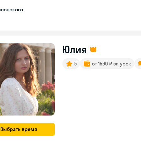
японского
Юлия
5
от 1590 ₽ за урок
Выбрать время