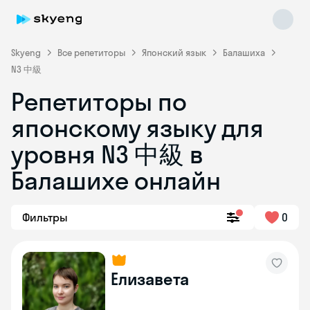
Skyeng
Все репетиторы
Японский язык
Балашиха
N3 中級
Репетиторы по
японскому языку для
уровня N3 中級 в
Балашихе онлайн
Skyeng Chat
online
Фильтры
0
Елизавета