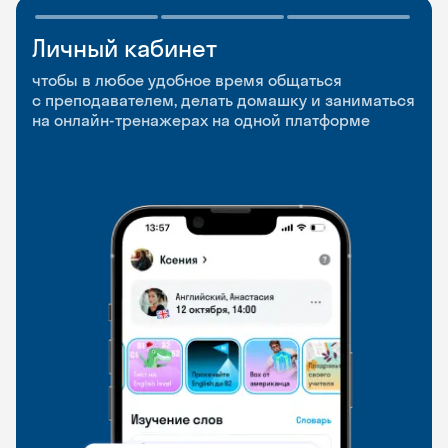
Личный кабинет
Мобильное
Разговорные клубы
приложение
и Talks
чтобы в любое удобное время общаться
с преподавателем, делать домашку и заниматься
чтобы заниматься и изучать новые слова где
Групповые занятия для разговорной практики
на онлайн-тренажерах на одной платформе
и когда удобно
и индивидуальные встречи с преподавателями
со всего мира, чтобы общаться на английском
свободно