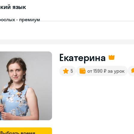
кий язык
рослых - премиум
Екатерина
5
от 1590 ₽ за урок
Выбрать время