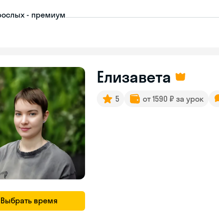
рослых - премиум
Елизавета
5
от 1590 ₽ за урок
Выбрать время