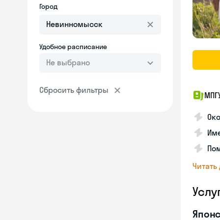
Город
Удобное расписание
Не выбрано
Сбросить фильтры
МПГ
Око
Име
Пом
Читать
Услу
Японс