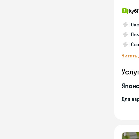
КубГ
Око
Пом
Соз
Читать
Услу
Японс
Для вз