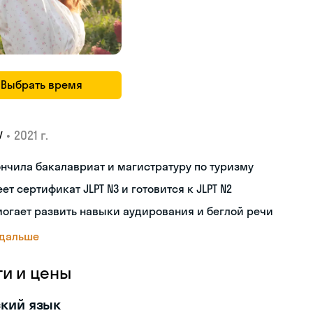
Выбрать время
•
2021 г.
У
нчила бакалавриат и магистратуру по туризму
ет сертификат JLPT N3 и готовится к JLPT N2
огает развить навыки аудирования и беглой речи
 дальше
ги и цены
кий язык