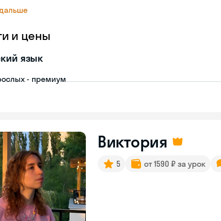
 дальше
ги и цены
кий язык
рослых - премиум
Виктория
5
от 1590 ₽ за урок