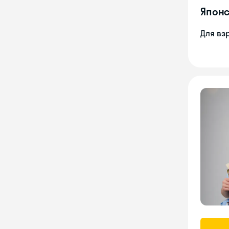
Японс
Для вз