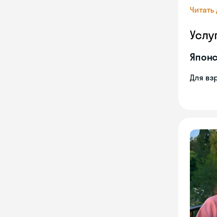
Читать
Услу
Японс
Для вз