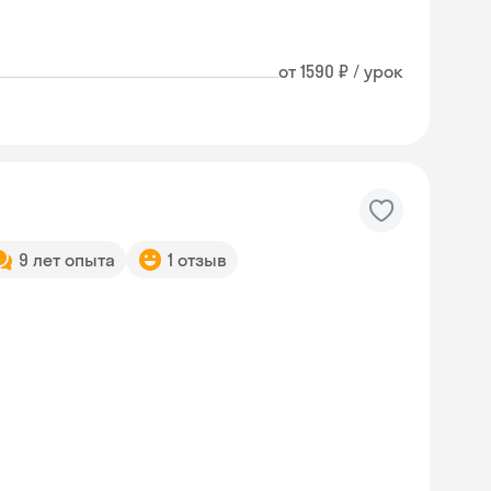
от 1590 ₽ / урок
9 лет опыта
1 отзыв
Skyeng Chat
online