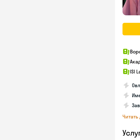
Вор
Ака
ISI 
Овл
Име
За
Читать
Услу