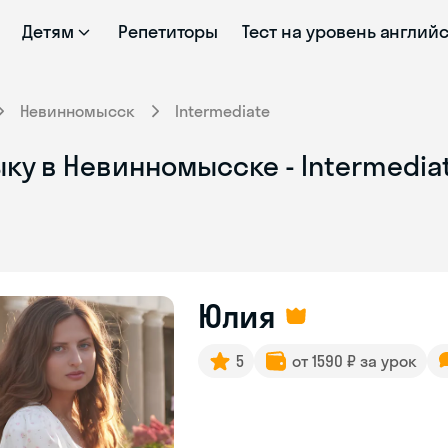
Детям
Репетиторы
Тест на уровень англий
Невинномысск
Intermediate
ку в Невинномысске - Intermedia
Юлия
5
от 1590 ₽ за урок