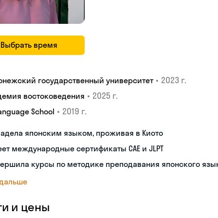
Выбрать время
•
2023 г.
онежский государственный университет
•
2025 г.
демия востоковедения
•
2019 г.
Language School
адела японским языком, проживая в Киото
ет международные сертификаты CAE и JLPT
вершила курсы по методике преподавания японского язы
 дальше
ги и цены