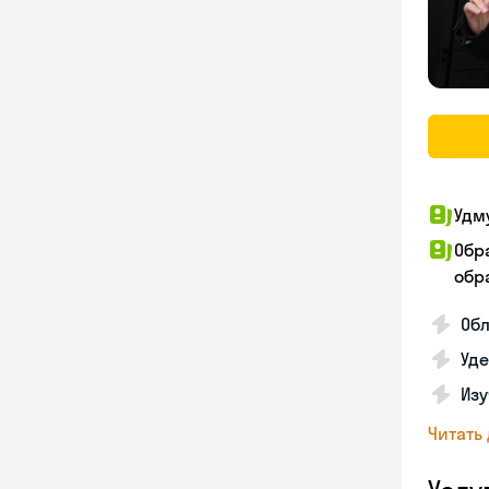
Удм
Обр
обра
Обл
Уд
Изу
Читать