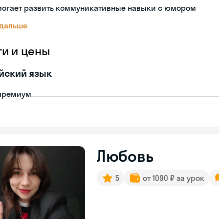
могает развить коммуникативные навыки с юмором
 дальше
ги и цены
йский язык
премиум
Любовь
5
от 1090 ₽ за урок