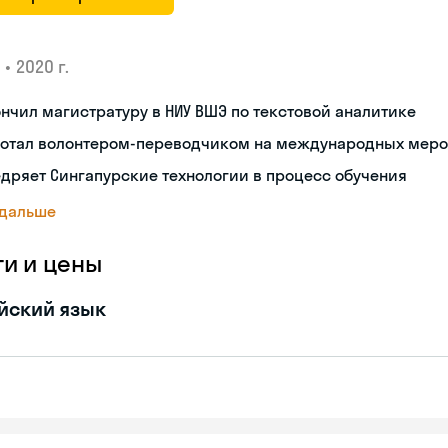
•
2020 г.
нчил магистратуру в НИУ ВШЭ по текстовой аналитике
ботал волонтером-переводчиком на международных мер
дряет Сингапурские технологии в процесс обучения
 дальше
ги и цены
йский язык