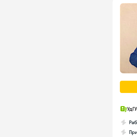
УдГУ
Раб
Пр