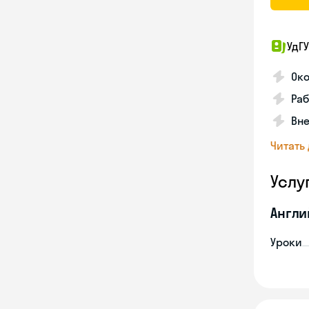
УдГУ
Око
Ра
Вне
Читать
Услу
Англи
Уроки