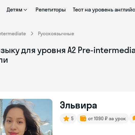
Детям
Репетиторы
Тест на уровень англий
intermediate
Русскоязычные
ыку для уровня A2 Pre-intermedia
ли
Эльвира
5
от 1090 ₽ за урок