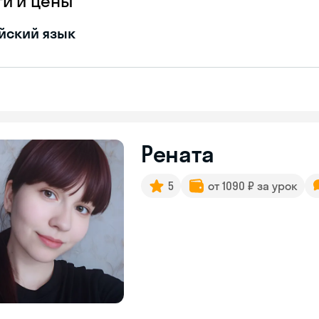
ги и цены
йский язык
Рената
5
от 1090 ₽ за урок