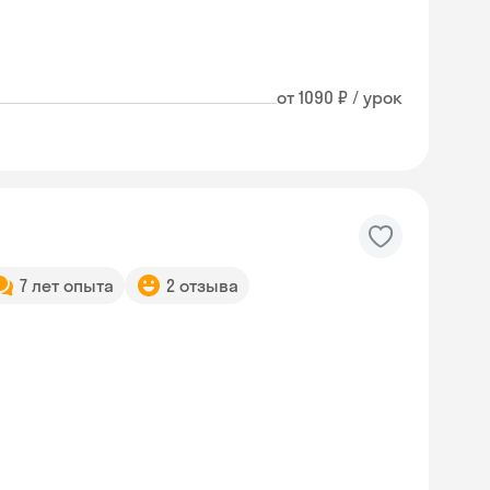
от 1090 ₽ / урок
7 лет опыта
2 отзыва
Skyeng Chat
online