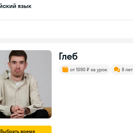
йский язык
Глеб
от 1090 ₽ за урок
8 ле
Выбрать время