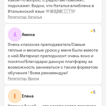
подскажет. Видно, что Наталья влюблена в
Итальянский язык 🫶🏼🙌🏼🇮🇹🩷
Репетитор: Наталья
5
★
А
Амина
Очень классная преподаватель!Самые
теплые и веселые уроки,у меня были вместе
с ней.Материал преподносит очень ясно и
понятно!Благодарю данную платформу за
возможность заниматься с таким форматом
обучения ! Всем рекомендую!
Репетитор: Ирина
5
★
Е
Елена
Уроки с Анной — это всегда заряд позитива