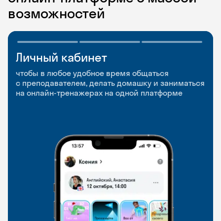
возможностей
Личный кабинет
Мобильное
Разговорные клубы
приложение
и Talks
чтобы в любое удобное время общаться
с преподавателем, делать домашку и заниматься
чтобы заниматься и изучать новые слова где
Групповые занятия для разговорной практики
на онлайн-тренажерах на одной платформе
и когда удобно
и индивидуальные встречи с преподавателями
со всего мира, чтобы общаться на английском
свободно