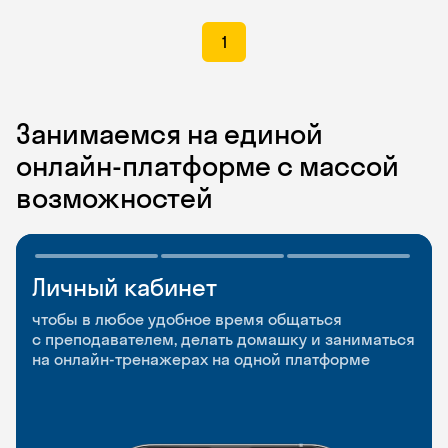
1
Занимаемся на единой
онлайн-платформе с массой
возможностей
Личный кабинет
Мобильное
Разговорные клубы
приложение
и Talks
чтобы в любое удобное время общаться
с преподавателем, делать домашку и заниматься
чтобы заниматься и изучать новые слова где
Групповые занятия для разговорной практики
на онлайн-тренажерах на одной платформе
и когда удобно
и индивидуальные встречи с преподавателями
со всего мира, чтобы общаться на английском
свободно