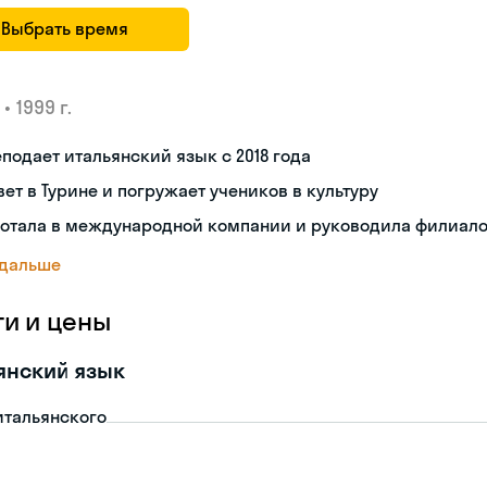
Выбрать время
•
1999 г.
подает итальянский язык с 2018 года
ет в Турине и погружает учеников в культуру
ботала в международной компании и руководила филиал
 дальше
ги и цены
янский язык
итальянского