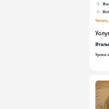
Жил
Ис
Читать
Услу
Италь
Уроки 