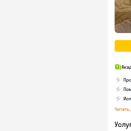
Ака
Про
Пом
Ис
Читать
Услу