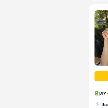
АГУ
По