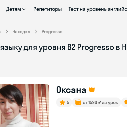
Детям
Репетиторы
Тест на уровень англий
к
Находка
Progresso
языку для уровня B2 Progresso в 
Оксана
5
от 1590 ₽ за урок