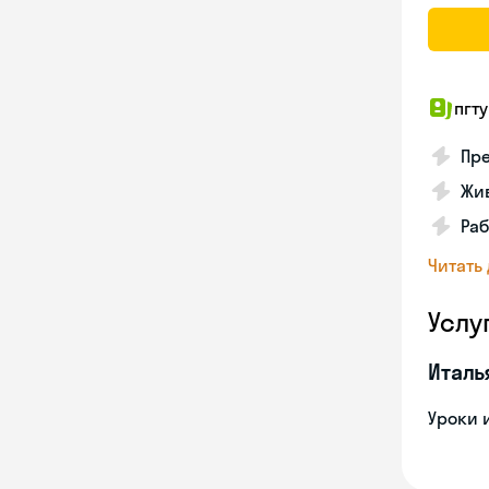
пгту
Пре
Жив
Ра
Читать
Услу
Италь
Уроки 