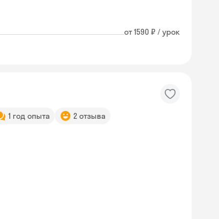
от 1590 ₽ / урок
1 год опыта
2 отзыва
Skyeng Chat
online