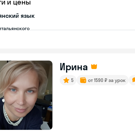
ги и цены
янский язык
итальянского
Ирина
5
от 1590 ₽ за урок