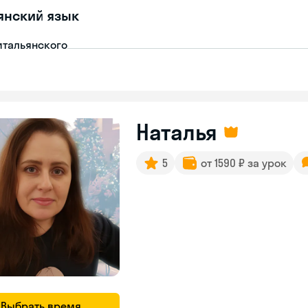
янский язык
итальянского
Наталья
5
от 1590 ₽ за урок
Выбрать время