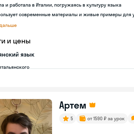
а и работала в Италии, погружаясь в культуру языка
пользует современные материалы и живые примеры для 
 дальше
ги и цены
янский язык
итальянского
Артем
5
от 1590 ₽ за урок