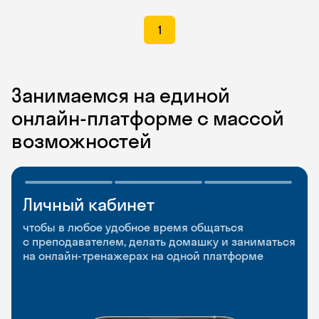
1
Занимаемся на единой
онлайн-платформе с массой
возможностей
Личный кабинет
Мобильное
Разговорные клубы
приложение
и Talks
чтобы в любое удобное время общаться
с преподавателем, делать домашку и заниматься
чтобы заниматься и изучать новые слова где
Групповые занятия для разговорной практики
на онлайн-тренажерах на одной платформе
и когда удобно
и индивидуальные встречи с преподавателями
со всего мира, чтобы общаться на английском
свободно