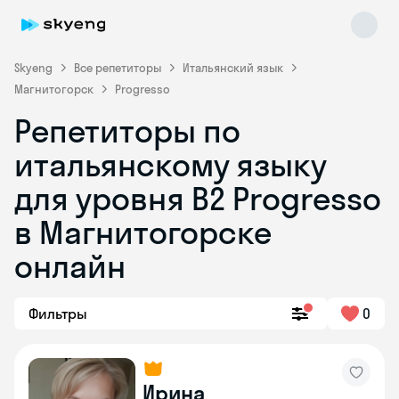
Skyeng
Все репетиторы
Итальянский язык
Магнитогорск
Progresso
Репетиторы по
итальянскому языку
для уровня B2 Progresso
в Магнитогорске
Skyeng Chat
online
онлайн
Фильтры
0
Ирина