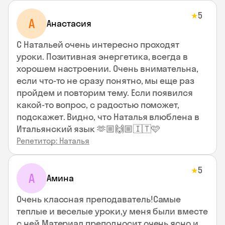
5
★
А
Анастасия
С Натальей очень интересно проходят
уроки. Позитивная энергетика, всегда в
хорошем настроении. Очень внимательна,
если что-то не сразу понятно, мы еще раз
пройдем и повторим тему. Если появился
какой-то вопрос, с радостью поможет,
подскажет. Видно, что Наталья влюблена в
Итальянский язык 🫶🏼🙌🏼🇮🇹🩷
Репетитор: Наталья
5
★
А
Амина
Очень классная преподаватель!Самые
теплые и веселые уроки,у меня были вместе
с ней.Материал преподносит очень ясно и