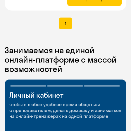
1
Занимаемся на единой
онлайн-платформе с массой
возможностей
Личный кабинет
Мобильное
Разговорные клубы
приложение
и Talks
чтобы в любое удобное время общаться
с преподавателем, делать домашку и заниматься
чтобы заниматься и изучать новые слова где
Групповые занятия для разговорной практики
на онлайн-тренажерах на одной платформе
и когда удобно
и индивидуальные встречи с преподавателями
со всего мира, чтобы общаться на английском
свободно