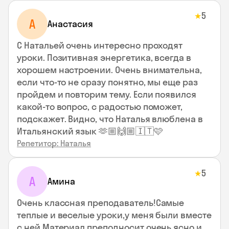
5
★
А
Анастасия
С Натальей очень интересно проходят
уроки. Позитивная энергетика, всегда в
хорошем настроении. Очень внимательна,
если что-то не сразу понятно, мы еще раз
пройдем и повторим тему. Если появился
какой-то вопрос, с радостью поможет,
подскажет. Видно, что Наталья влюблена в
Итальянский язык 🫶🏼🙌🏼🇮🇹🩷
Репетитор: Наталья
5
★
А
Амина
Очень классная преподаватель!Самые
теплые и веселые уроки,у меня были вместе
с ней.Материал преподносит очень ясно и