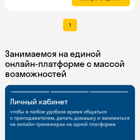
1
Занимаемся на единой
онлайн-платформе с массой
возможностей
Личный кабинет
Мобильное
Разговорные клубы
приложение
и Talks
чтобы в любое удобное время общаться
с преподавателем, делать домашку и заниматься
чтобы заниматься и изучать новые слова где
Групповые занятия для разговорной практики
на онлайн-тренажерах на одной платформе
и когда удобно
и индивидуальные встречи с преподавателями
со всего мира, чтобы общаться на английском
свободно