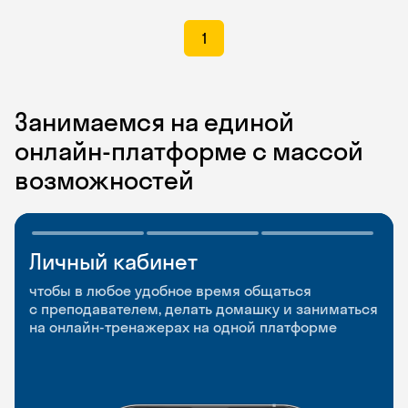
1
Занимаемся на единой
онлайн-платформе с массой
возможностей
Личный кабинет
Мобильное
Разговорные клубы
приложение
и Talks
чтобы в любое удобное время общаться
с преподавателем, делать домашку и заниматься
чтобы заниматься и изучать новые слова где
Групповые занятия для разговорной практики
на онлайн-тренажерах на одной платформе
и когда удобно
и индивидуальные встречи с преподавателями
со всего мира, чтобы общаться на английском
свободно