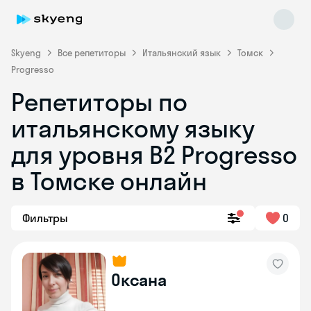
Skyeng
Все репетиторы
Итальянский язык
Томск
Progresso
Репетиторы по
итальянскому языку
для уровня B2 Progresso
в Томске онлайн
Skyeng Chat
online
Фильтры
0
Оксана