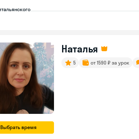
итальянского
Наталья
5
от 1590 ₽ за урок
Выбрать время