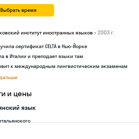
Выбрать время
•
2003 г.
ковский институт иностранных языков
учила сертификат CELTA в Нью-Йорке
а в Италии и преподает языки там
товит к международным лингвистическим экзаменам
 дальше
ги и цены
янский язык
итальянского