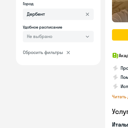
Город
Удобное расписание
Не выбрано
Сбросить фильтры
Ака
Про
Пом
Ис
Читать
Услу
Италь