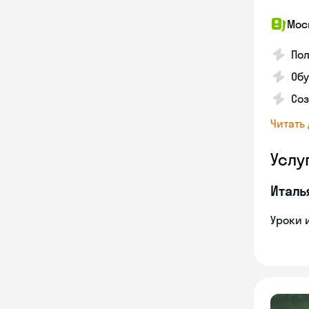
Мос
Пол
Обу
Соз
Читать
Услу
Италь
Уроки 