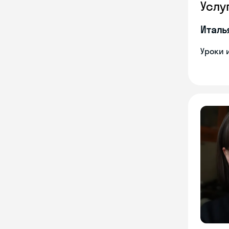
Услу
Италь
Уроки 