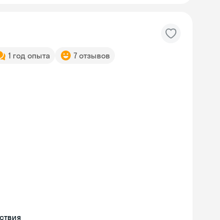
1 год опыта
7 отзывов
Skyeng Chat
online
ествия