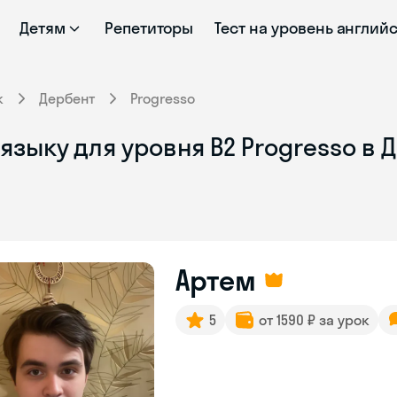
Детям
Репетиторы
Тест на уровень англий
к
Дербент
Progresso
языку для уровня B2 Progresso в 
Артем
5
от 1590 ₽ за урок