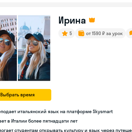
Ирина
5
от 1590 ₽ за урок
Выбрать время
подает итальянский язык на платформе Skysmart
ет в Италии более пятнадцати лет
огает студентам открывать культуру и язык через путеш