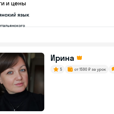
ги и цены
янский язык
итальянского
Ирина
5
от 1590 ₽ за урок