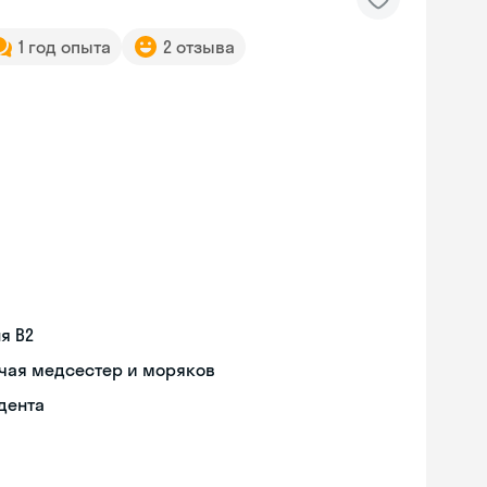
1 год опыта
2 отзыва
я В2
чая медсестер и моряков
дента