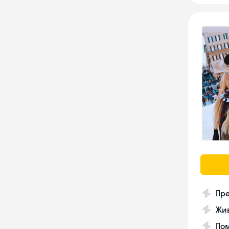
Пре
Жив
Пом