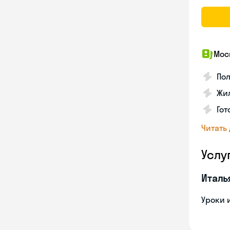
Мос
Пол
Жил
Го
Читать
Услу
Италь
Уроки 