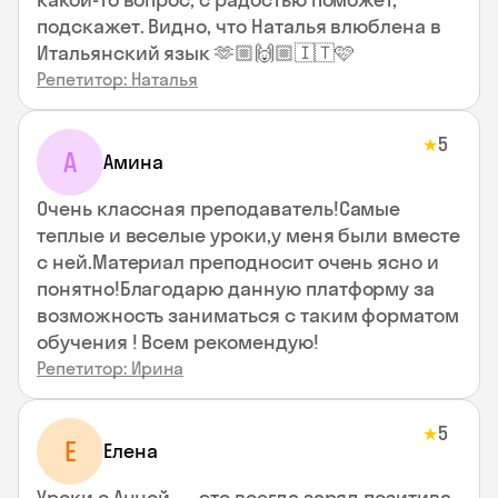
подскажет. Видно, что Наталья влюблена в
Итальянский язык 🫶🏼🙌🏼🇮🇹🩷
Репетитор: Наталья
5
★
А
Амина
Очень классная преподаватель!Самые
теплые и веселые уроки,у меня были вместе
с ней.Материал преподносит очень ясно и
понятно!Благодарю данную платформу за
возможность заниматься с таким форматом
обучения ! Всем рекомендую!
Репетитор: Ирина
5
★
Е
Елена
Уроки с Анной — это всегда заряд позитива