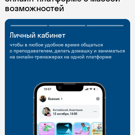
возможностей
Личный кабинет
Мобильное
Разговорные клубы
приложение
и Talks
чтобы в любое удобное время общаться
с преподавателем, делать домашку и заниматься
чтобы заниматься и изучать новые слова где
Групповые занятия для разговорной практики
на онлайн-тренажерах на одной платформе
и когда удобно
и индивидуальные встречи с преподавателями
со всего мира, чтобы общаться на английском
свободно