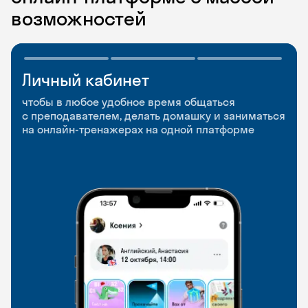
возможностей
Личный кабинет
Мобильное
Разговорные клубы
приложение
и Talks
чтобы в любое удобное время общаться
с преподавателем, делать домашку и заниматься
чтобы заниматься и изучать новые слова где
Групповые занятия для разговорной практики
на онлайн-тренажерах на одной платформе
и когда удобно
и индивидуальные встречи с преподавателями
со всего мира, чтобы общаться на английском
свободно