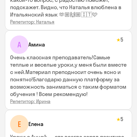
подскажет. Видно, что Наталья влюблена в
Итальянский язык 🫶🏼🙌🏼🇮🇹🩷
Репетитор: Наталья
5
★
А
Амина
Очень классная преподаватель!Самые
теплые и веселые уроки,у меня были вместе
с ней.Материал преподносит очень ясно и
понятно!Благодарю данную платформу за
возможность заниматься с таким форматом
обучения ! Всем рекомендую!
Репетитор: Ирина
5
★
Е
Елена
Уроки с Анной — это всегда заряд позитива