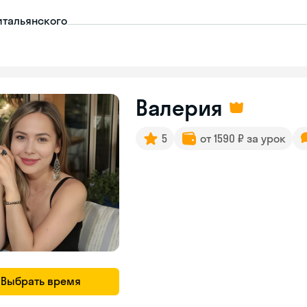
итальянского
Валерия
5
от 1590 ₽ за урок
Выбрать время