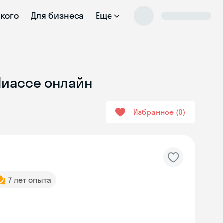
ского
Для бизнеса
Еще
Миассе онлайн
Избранное
0
7 лет опыта