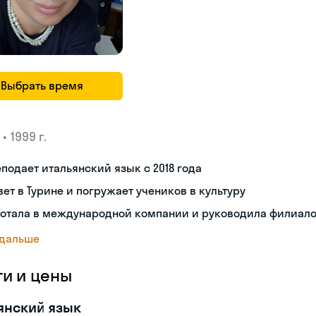
Выбрать время
•
1999 г.
подает итальянский язык с 2018 года
ет в Турине и погружает учеников в культуру
ботала в международной компании и руководила филиал
 дальше
ги и цены
янский язык