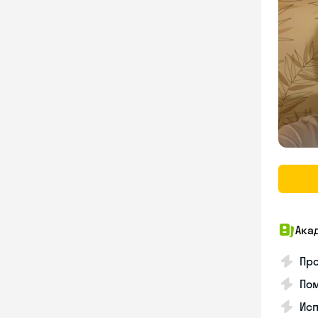
Ака
Про
Пом
Ис