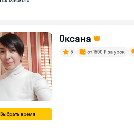
итальянского
Оксана
5
от 1590 ₽ за урок
Выбрать время