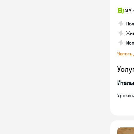
АГУ
По
Жил
Ис
Читать
Услу
Италь
Уроки 