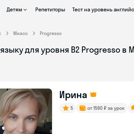
Детям
Репетиторы
Тест на уровень англий
к
Миасс
Progresso
языку для уровня B2 Progresso в 
Ирина
5
от 1590 ₽ за урок