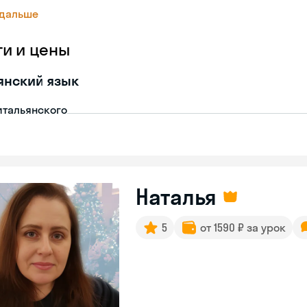
 дальше
ги и цены
янский язык
итальянского
Наталья
5
от 1590 ₽ за урок