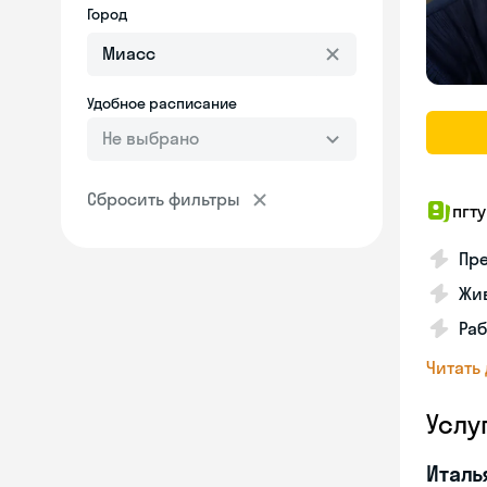
Город
Удобное расписание
Не выбрано
Сбросить фильтры
пгту
Пре
Жив
Ра
Читать
Услу
Италь