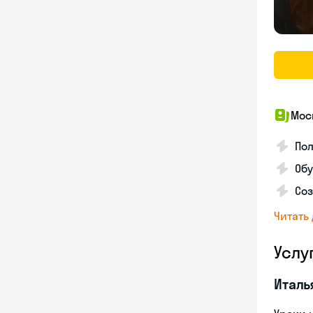
Мос
Пол
Обу
Соз
Читать
Услу
Италь