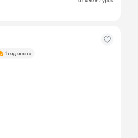
от 1590 ₽ / урок
1 год опыта
Skyeng Chat
online