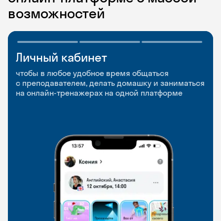
возможностей
Личный кабинет
Мобильное
Разговорные клубы
приложение
и Talks
чтобы в любое удобное время общаться
с преподавателем, делать домашку и заниматься
чтобы заниматься и изучать новые слова где
Групповые занятия для разговорной практики
на онлайн-тренажерах на одной платформе
и когда удобно
и индивидуальные встречи с преподавателями
со всего мира, чтобы общаться на английском
свободно