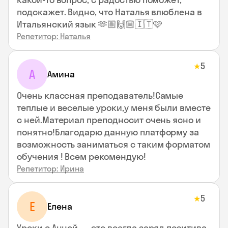
подскажет. Видно, что Наталья влюблена в
Итальянский язык 🫶🏼🙌🏼🇮🇹🩷
Репетитор: Наталья
5
★
А
Амина
Очень классная преподаватель!Самые
теплые и веселые уроки,у меня были вместе
с ней.Материал преподносит очень ясно и
понятно!Благодарю данную платформу за
возможность заниматься с таким форматом
обучения ! Всем рекомендую!
Репетитор: Ирина
5
★
Е
Елена
Уроки с Анной — это всегда заряд позитива