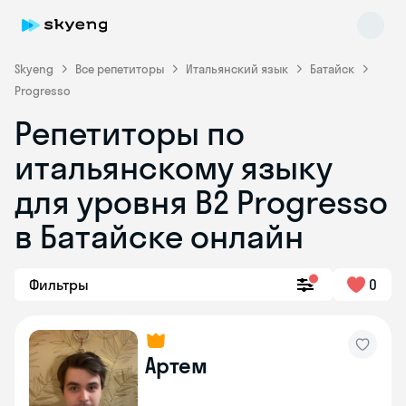
Skyeng
Все репетиторы
Итальянский язык
Батайск
Progresso
Репетиторы по
итальянскому языку
для уровня B2 Progresso
в Батайске онлайн
Skyeng Chat
online
Фильтры
0
Артем