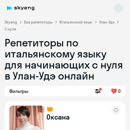
Skyeng
Все репетиторы
Итальянский язык
Улан-Удэ
С нуля
Репетиторы по
итальянскому языку
для начинающих с нуля
в Улан-Удэ онлайн
Skyeng Chat
online
Фильтры
0
Оксана