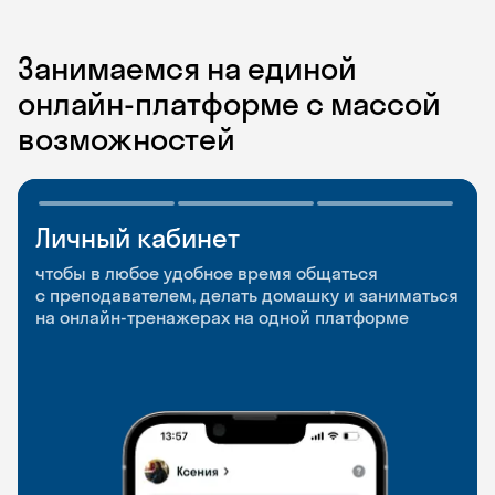
Занимаемся на единой
онлайн-платформе с массой
возможностей
Личный кабинет
Мобильное
Разговорные клубы
приложение
и Talks
чтобы в любое удобное время общаться
с преподавателем, делать домашку и заниматься
чтобы заниматься и изучать новые слова где
Групповые занятия для разговорной практики
на онлайн-тренажерах на одной платформе
и когда удобно
и индивидуальные встречи с преподавателями
со всего мира, чтобы общаться на английском
свободно