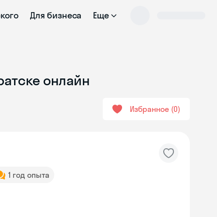
ского
Для бизнеса
Еще
ратске онлайн
Избранное
0
1 год опыта