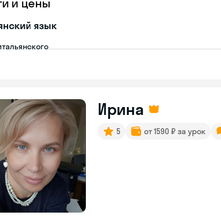
ги и цены
янский язык
итальянского
Ирина
5
от 1590 ₽ за урок