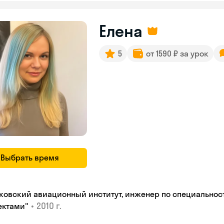
Елена
5
от 1590 ₽ за урок
Выбрать время
ковский авиационный институт, инженер по специальнос
•
2010 г.
ектами"