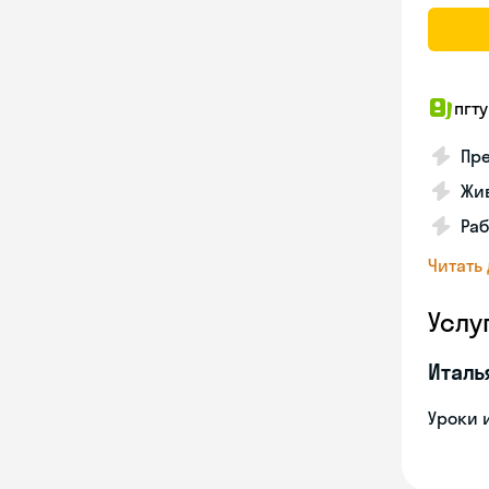
пгту
Пре
Жив
Ра
Читать
Услу
Италь
Уроки 