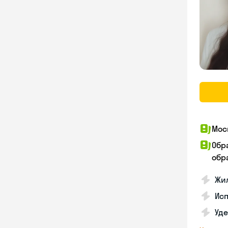
Мос
Обр
обра
Жил
Ис
Уд