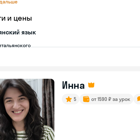
 дальше
ги и цены
янский язык
итальянского
Инна
5
от 1590 ₽ за урок