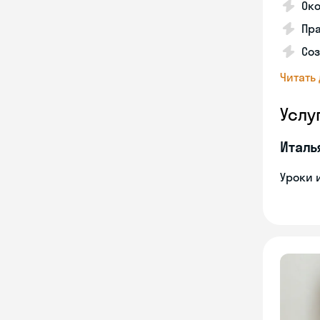
Ок
Пра
Соз
Читать
Услу
Италь
Уроки 