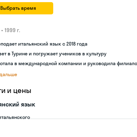
Выбрать время
•
1999 г.
подает итальянский язык с 2018 года
ет в Турине и погружает учеников в культуру
ботала в международной компании и руководила филиал
 дальше
ги и цены
янский язык
итальянского