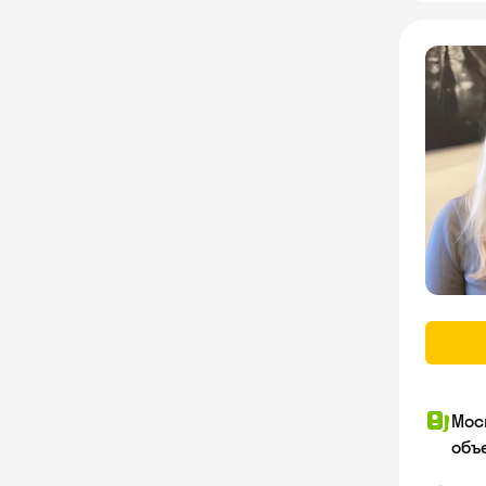
Мос
объ