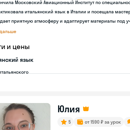
ончила Московский Авиационный Институт по специальн
ктиковала итальянский язык в Италии и посещала масте
дает приятную атмосферу и адаптирует материалы под у
 дальше
ги и цены
янский язык
итальянского
Юлия
5
от 1590 ₽ за урок