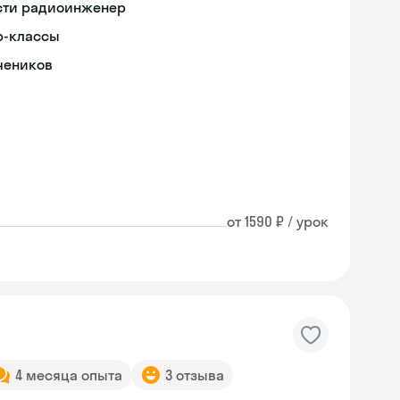
ости радиоинженер
р-классы
чеников
от 1590 ₽ / урок
4 месяца опыта
3 отзыва