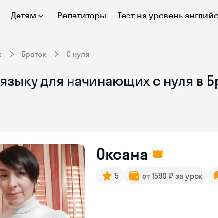
Детям
Репетиторы
Тест на уровень англий
к
Братск
С нуля
языку для начинающих с нуля в Б
Оксана
5
от 1590 ₽ за урок