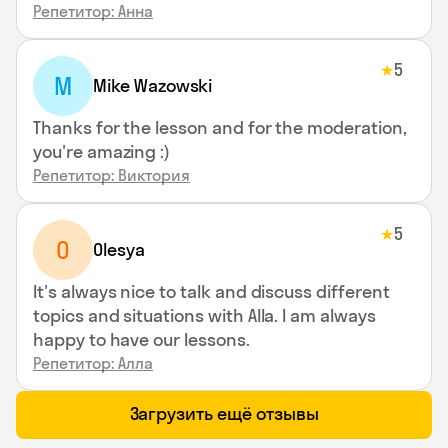
Репетитор: Анна
5
★
M
Mike Wazowski
Thanks for the lesson and for the moderation,
you're amazing :)
Репетитор: Виктория
5
★
O
Olesya
It's always nice to talk and discuss different
topics and situations with Alla. I am always
happy to have our lessons.
Репетитор: Алла
Загрузить ещё отзывы