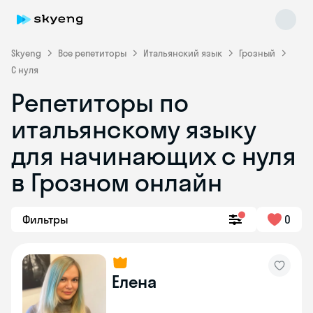
Skyeng
Все репетиторы
Итальянский язык
Грозный
С нуля
Репетиторы по
итальянскому языку
для начинающих с нуля
в Грозном онлайн
Skyeng Chat
online
Фильтры
0
Елена