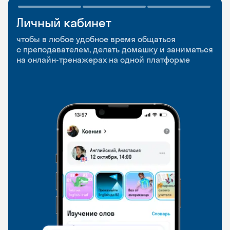
Личный кабинет
Мобильное
Разговорные клубы
приложение
и Talks
чтобы в любое удобное время общаться
с преподавателем, делать домашку и заниматься
чтобы заниматься и изучать новые слова где
Групповые занятия для разговорной практики
на онлайн-тренажерах на одной платформе
и когда удобно
и индивидуальные встречи с преподавателями
со всего мира, чтобы общаться на английском
свободно