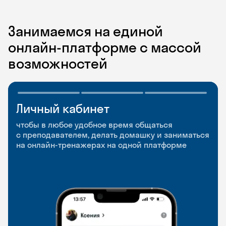
Занимаемся на единой
онлайн-платформе с массой
возможностей
Личный кабинет
Мобильное
Разговорные клубы
приложение
и Talks
чтобы в любое удобное время общаться
с преподавателем, делать домашку и заниматься
чтобы заниматься и изучать новые слова где
Групповые занятия для разговорной практики
на онлайн-тренажерах на одной платформе
и когда удобно
и индивидуальные встречи с преподавателями
со всего мира, чтобы общаться на английском
свободно