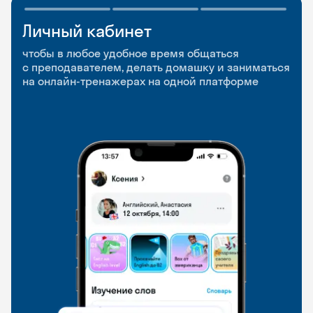
Личный кабинет
Мобильное
Разговорные клубы
приложение
и Talks
чтобы в любое удобное время общаться
с преподавателем, делать домашку и заниматься
чтобы заниматься и изучать новые слова где
Групповые занятия для разговорной практики
на онлайн-тренажерах на одной платформе
и когда удобно
и индивидуальные встречи с преподавателями
со всего мира, чтобы общаться на английском
свободно