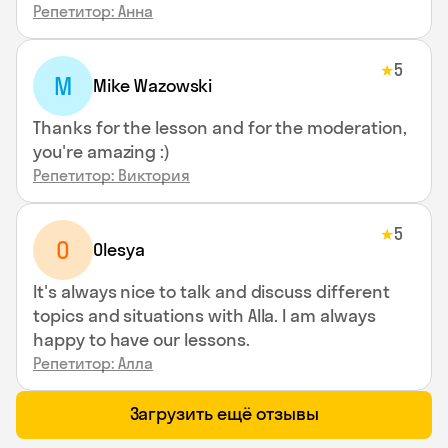
Репетитор: Анна
5
★
M
Mike Wazowski
Thanks for the lesson and for the moderation,
you're amazing :)
Репетитор: Виктория
5
★
O
Olesya
It's always nice to talk and discuss different
topics and situations with Alla. I am always
happy to have our lessons.
Репетитор: Алла
Загрузить ещё отзывы