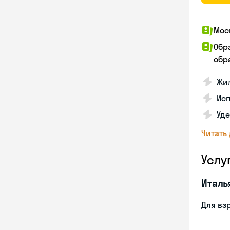
Мос
Обр
обра
Жил
Ис
Уд
Читать
Услу
Италь
Для вз