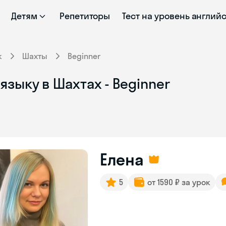
Детям
Репетиторы
Тест на уровень англий
к
Шахты
Beginner
языку в Шахтах - Beginner
Елена
5
от 1590 ₽ за урок