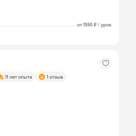
от 1590 ₽ / урок
11 лет опыта
1 отзыв
Skyeng Chat
online