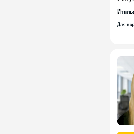
Италь
Для вз