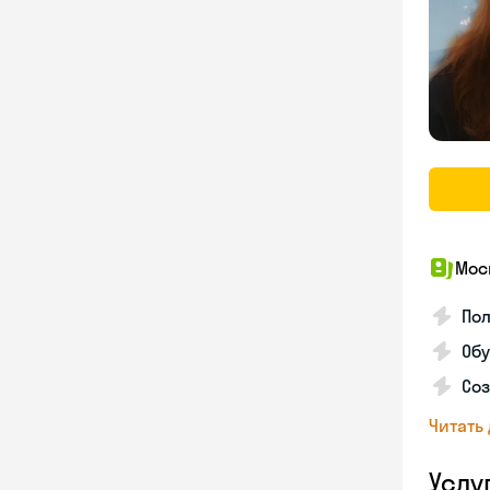
Мос
Пол
Обу
Соз
Читать
Услу