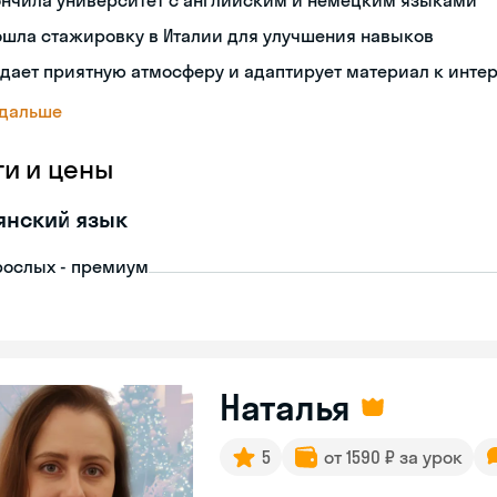
ончила университет с английским и немецким языками
ошла стажировку в Италии для улучшения навыков
дает приятную атмосферу и адаптирует материал к инте
 дальше
ги и цены
янский язык
рослых - премиум
Наталья
5
от 1590 ₽ за урок