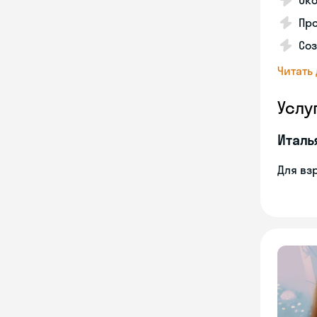
Ок
Пр
Соз
Читать
Услу
Италь
Для вз