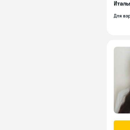
Италь
Для вз