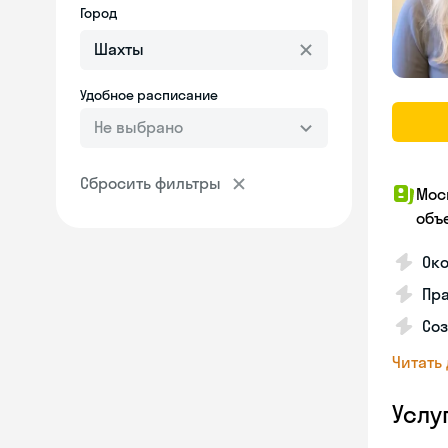
Город
Удобное расписание
Не выбрано
Сбросить фильтры
Мос
объ
Ок
Пра
Соз
Читать
Услу