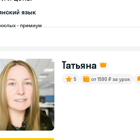
янский язык
рослых - премиум
Татьяна
5
от 1590 ₽ за урок