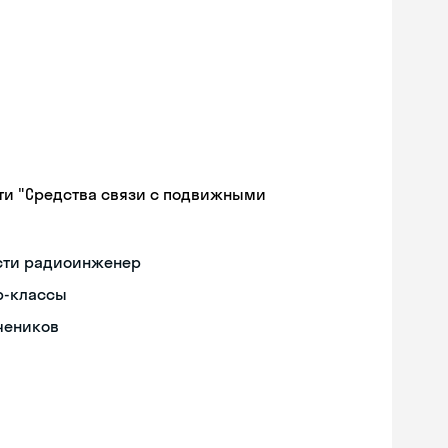
ти "Средства связи с подвижными
ости радиоинженер
р-классы
чеников