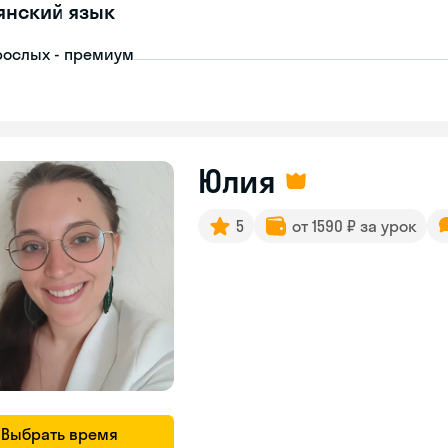
янский язык
рослых - премиум
Юлия
5
от 1590 ₽ за урок
Выбрать время