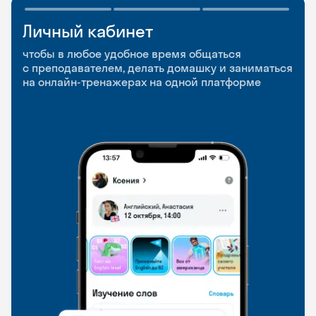
Личный кабинет
Мобильное
Разговорные клубы
приложение
и Talks
чтобы в любое удобное время общаться
с преподавателем, делать домашку и заниматься
чтобы заниматься и изучать новые слова где
Групповые занятия для разговорной практики
на онлайн-тренажерах на одной платформе
и когда удобно
и индивидуальные встречи с преподавателями
со всего мира, чтобы общаться на английском
свободно