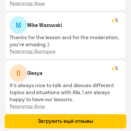
Репетитор: Анна
5
★
M
Mike Wazowski
Thanks for the lesson and for the moderation,
you're amazing :)
Репетитор: Виктория
5
★
O
Olesya
It's always nice to talk and discuss different
topics and situations with Alla. I am always
happy to have our lessons.
Репетитор: Алла
Загрузить ещё отзывы