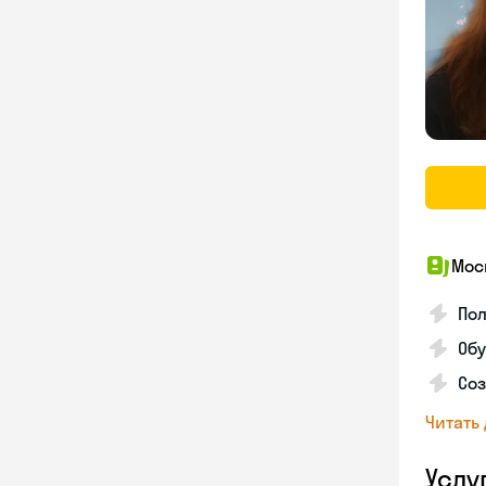
Мос
Пол
Обу
Соз
Читать
Услу