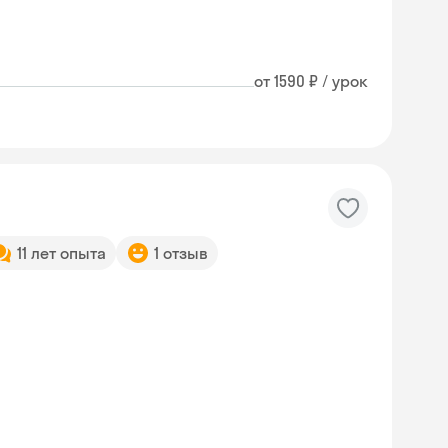
от 1590 ₽ / урок
11 лет опыта
1 отзыв
Skyeng Chat
online