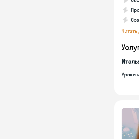
Ок
Пр
Соз
Читать
Услу
Италь
Уроки 