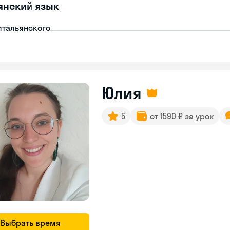
янский язык
итальянского
Юлия
5
от 1590 ₽ за урок
Выбрать время