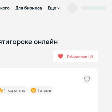
ского
Для бизнеса
Еще
ятигорске онлайн
Избранное
0
1 год опыта
1 отзыв