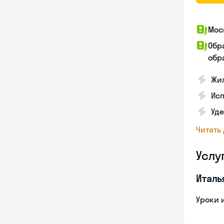
Мос
Обр
обра
Жил
Ис
Уд
Читать
Услу
Италь
Уроки 