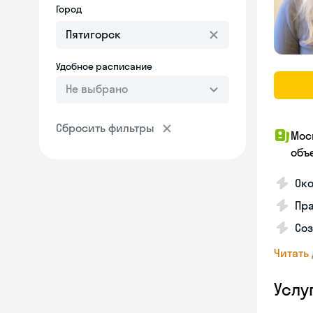
Город
Удобное расписание
Не выбрано
Сбросить фильтры
Мос
объ
Ок
Пра
Соз
Читать
Услу