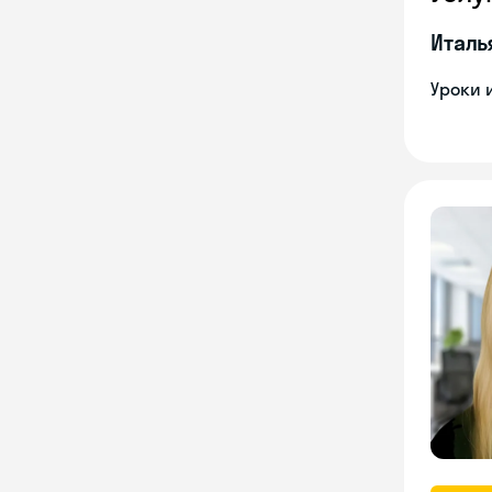
Италь
Уроки 