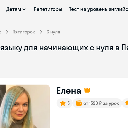
Детям
Репетиторы
Тест на уровень англий
к
Пятигорск
С нуля
языку для начинающих с нуля в П
Елена
5
от 1590 ₽ за урок