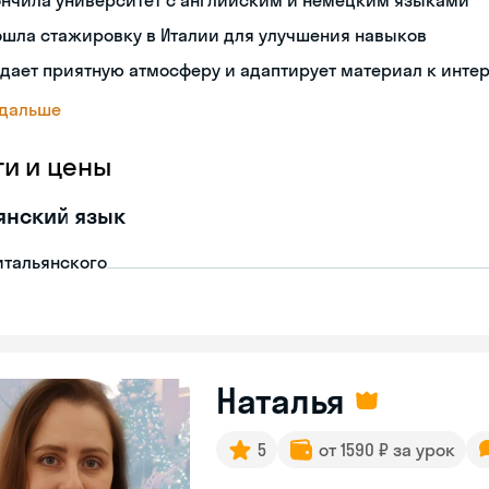
ончила университет с английским и немецким языками
ошла стажировку в Италии для улучшения навыков
дает приятную атмосферу и адаптирует материал к инте
 дальше
ги и цены
янский язык
итальянского
Наталья
5
от 1590 ₽ за урок