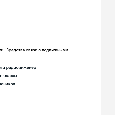
ти "Средства связи с подвижными
ости радиоинженер
р-классы
чеников