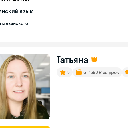
янский язык
итальянского
Татьяна
5
от 1590 ₽ за урок