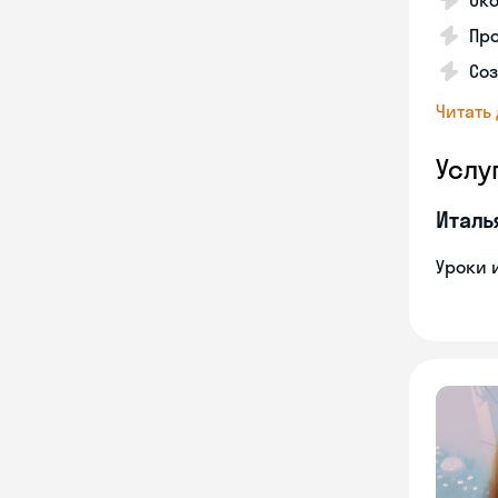
Ок
Пр
Соз
Читать
Услу
Италь
Уроки 