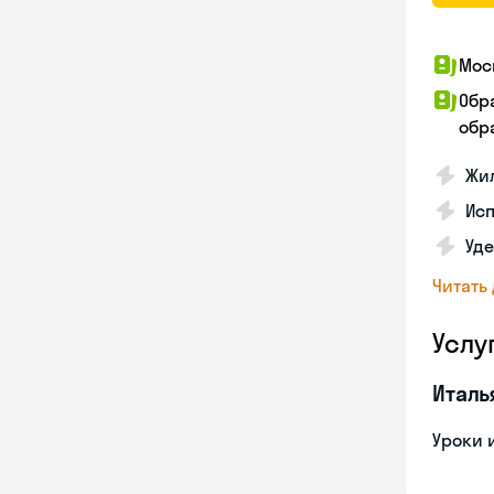
Мос
Обр
обра
Жил
Ис
Уд
Читать
Услу
Италь
Уроки 