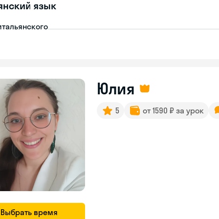
янский язык
итальянского
Юлия
5
от 1590 ₽ за урок
Выбрать время