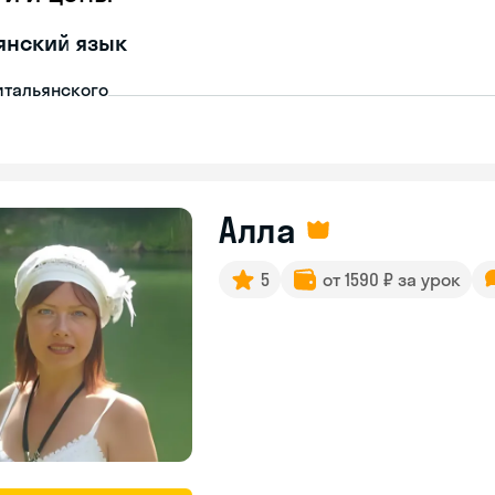
янский язык
итальянского
Алла
5
от 1590 ₽ за урок