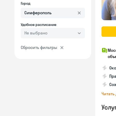
Город
Удобное расписание
Не выбрано
Сбросить фильтры
Мос
объ
Ок
Пра
Соз
Читать
Услу