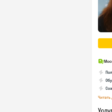
Мос
Пол
Обу
Соз
Читать
Услу