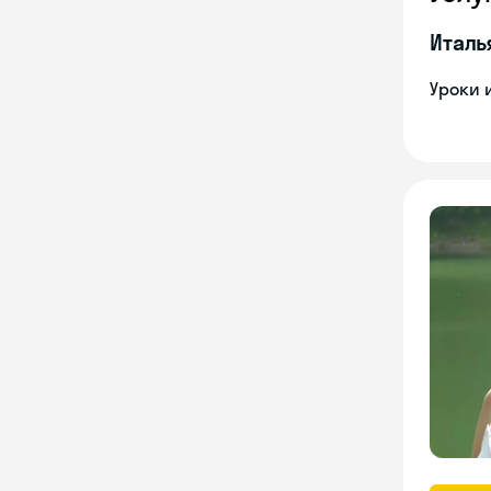
Италь
Уроки 