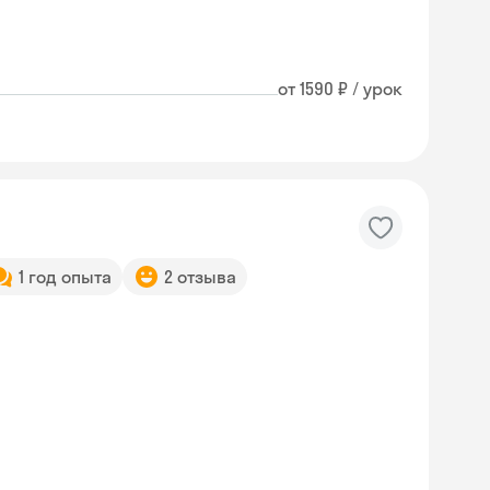
от 1590 ₽ / урок
1 год опыта
2 отзыва
Skyeng Chat
online