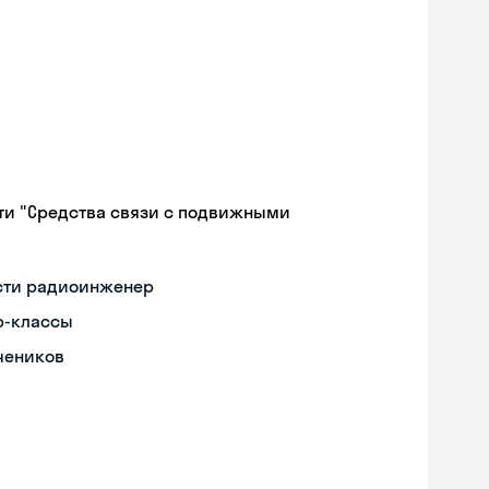
ти "Средства связи с подвижными
ости радиоинженер
р-классы
чеников