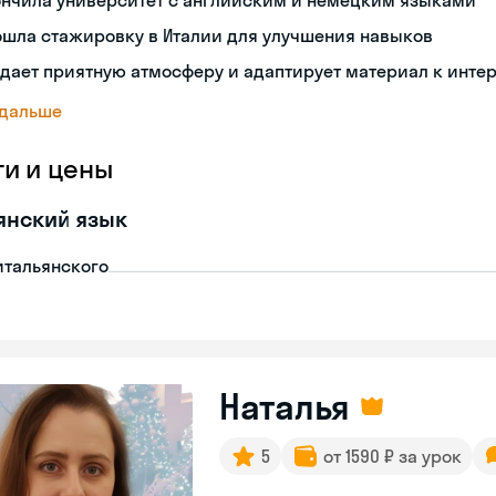
ончила университет с английским и немецким языками
ошла стажировку в Италии для улучшения навыков
дает приятную атмосферу и адаптирует материал к инте
 дальше
ги и цены
янский язык
итальянского
Наталья
5
от 1590 ₽ за урок