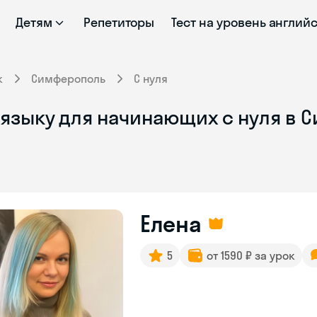
Детям
Репетиторы
Тест на уровень англий
к
Симферополь
С нуля
 языку для начинающих с нуля в 
Елена
5
от 1590 ₽ за урок