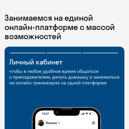
Занимаемся на единой
онлайн-платформе с массой
возможностей
Личный кабинет
Мобильное
Разговорные клубы
приложение
и Talks
чтобы в любое удобное время общаться
с преподавателем, делать домашку и заниматься
чтобы заниматься и изучать новые слова где
Групповые занятия для разговорной практики
на онлайн-тренажерах на одной платформе
и когда удобно
и индивидуальные встречи с преподавателями
со всего мира, чтобы общаться на английском
свободно