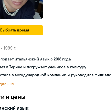
Выбрать время
•
1999 г.
подает итальянский язык с 2018 года
ет в Турине и погружает учеников в культуру
ботала в международной компании и руководила филиал
 дальше
ги и цены
янский язык