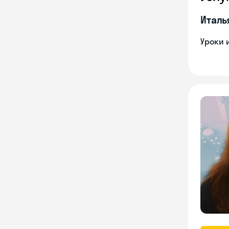
Италь
Уроки 