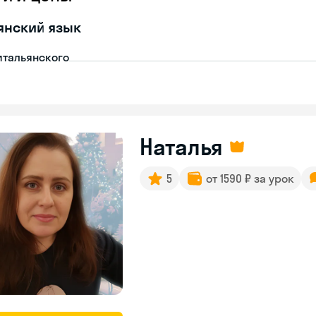
янский язык
итальянского
Наталья
5
от 1590 ₽ за урок