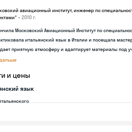
ковский авиационный институт, инженер по специальнос
•
2010 г.
ектами"
ончила Московский Авиационный Институт по специальн
ктиковала итальянский язык в Италии и посещала масте
дает приятную атмосферу и адаптирует материалы под у
 дальше
ги и цены
янский язык
итальянского