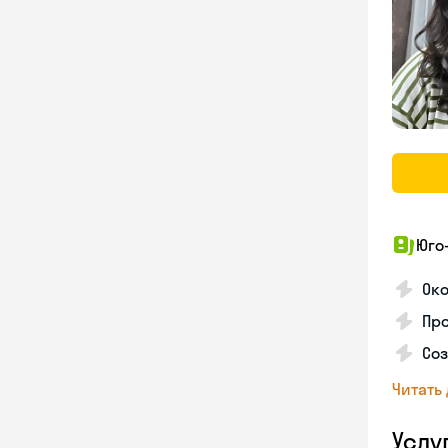
Юго
Ок
Пр
Соз
Читать
Услу