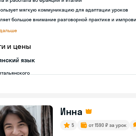
а и работала во Франции и Италии
пользует мягкую коммуникацию для адаптации уроков
еляет большое внимание разговорной практике и импров
 дальше
ги и цены
янский язык
итальянского
Инна
5
от 1590 ₽ за урок