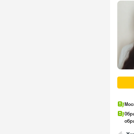
Мос
Обр
обра