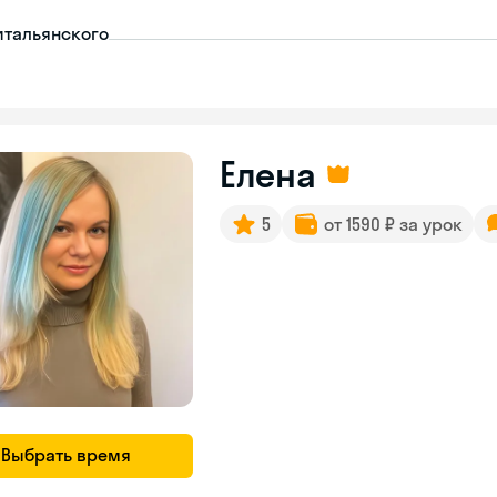
итальянского
Елена
5
от 1590 ₽ за урок
Выбрать время