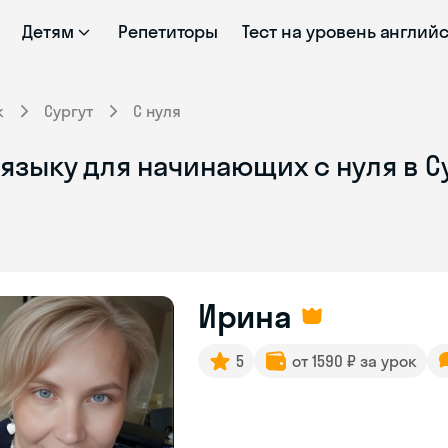
Детям
Репетиторы
Тест на уровень англий
к
Сургут
С нуля
языку для начинающих с нуля в С
Ирина
5
от 1590 ₽ за урок