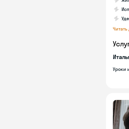
Жил
Ис
Уд
Читать
Услу
Италь
Уроки 