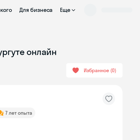
ского
Для бизнеса
Еще
ургуте онлайн
Избранное
0
7 лет опыта