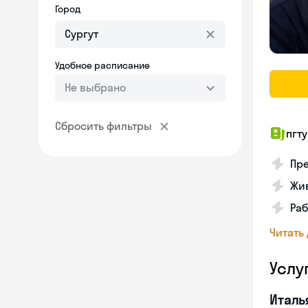
Город
Удобное расписание
Не выбрано
Сбросить фильтры
пгту
Пре
Жив
Ра
Читать
Услу
Италь