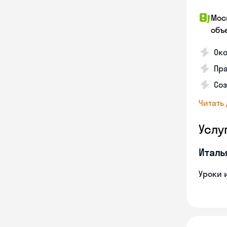
Мос
объ
Ок
Пра
Соз
Читать
Услу
Италь
Уроки 