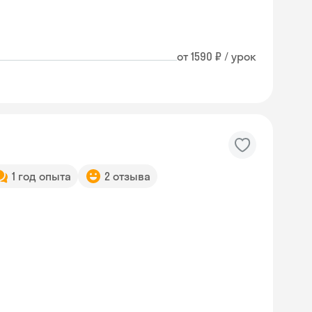
от 1590 ₽ / урок
1 год опыта
2 отзыва
Skyeng Chat
online