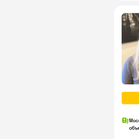
Мос
объ