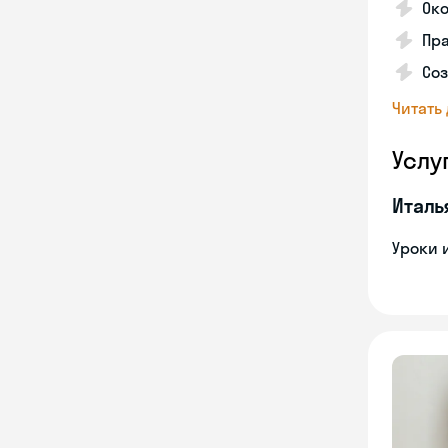
Ок
Пра
Соз
Читать
Услу
Италь
Уроки 