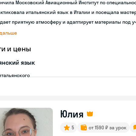
ончила Московский Авиационный Институт по специальн
ктиковала итальянский язык в Италии и посещала масте
дает приятную атмосферу и адаптирует материалы под у
 дальше
ги и цены
янский язык
итальянского
Юлия
5
от 1590 ₽ за урок