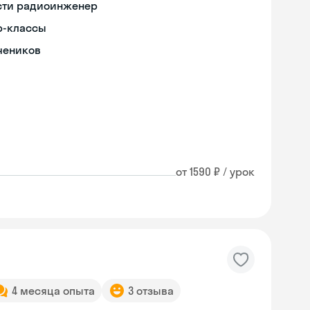
ости радиоинженер
р-классы
чеников
от 1590 ₽ / урок
4 месяца опыта
3 отзыва