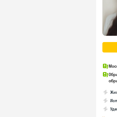
Мос
Обр
обра
Жил
Ис
Уд