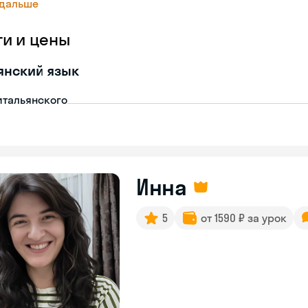
 дальше
ги и цены
янский язык
итальянского
Инна
5
от 1590 ₽ за урок