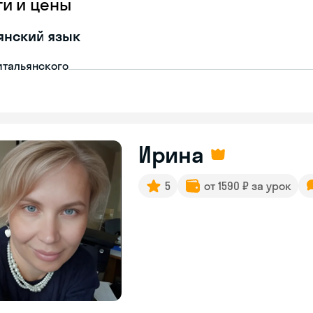
ги и цены
янский язык
итальянского
Ирина
5
от 1590 ₽ за урок