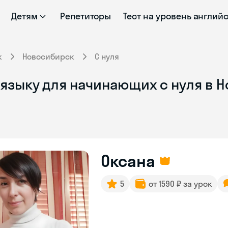
Детям
Репетиторы
Тест на уровень англий
к
Новосибирск
С нуля
 языку для начинающих с нуля в 
Оксана
5
от 1590 ₽ за урок