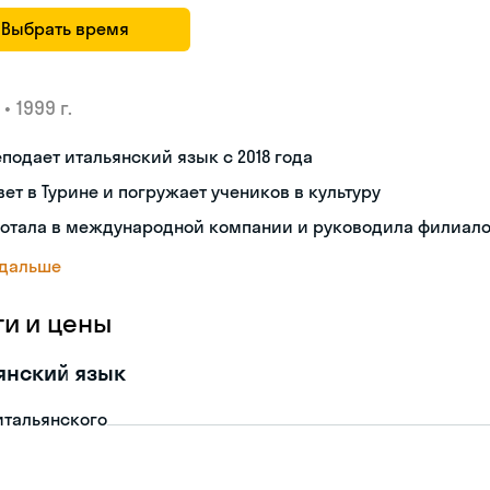
Выбрать время
•
1999 г.
подает итальянский язык с 2018 года
ет в Турине и погружает учеников в культуру
ботала в международной компании и руководила филиал
 дальше
ги и цены
янский язык
итальянского