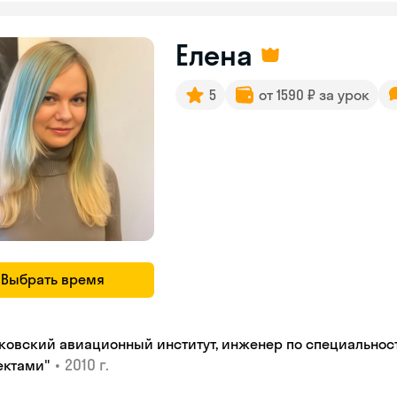
Елена
5
от 1590 ₽ за урок
Выбрать время
ковский авиационный институт, инженер по специальнос
•
2010 г.
ектами"