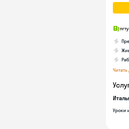
пгту
Пре
Жив
Ра
Читать
Услу
Италь
Уроки 