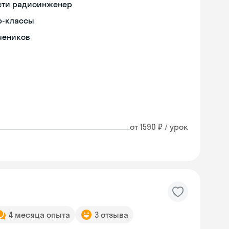
ости радиоинженер
р-классы
чеников
от 1590 ₽ / урок
4 месяца опыта
3 отзыва