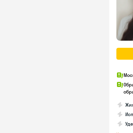
Мос
Обр
обра
Жил
Ис
Уд