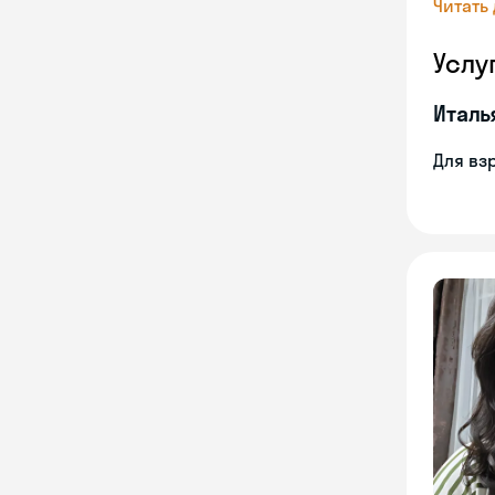
Читать
Услу
Италь
Для вз