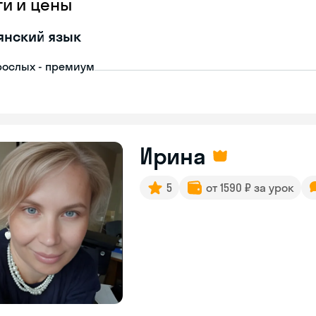
ги и цены
янский язык
рослых - премиум
Ирина
5
от 1590 ₽ за урок