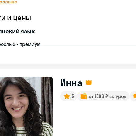
 дальше
ги и цены
янский язык
рослых - премиум
Инна
5
от 1590 ₽ за урок