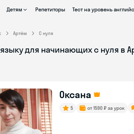
Детям
Репетиторы
Тест на уровень англий
к
Артём
С нуля
языку для начинающих с нуля в 
Оксана
5
от 1590 ₽ за урок