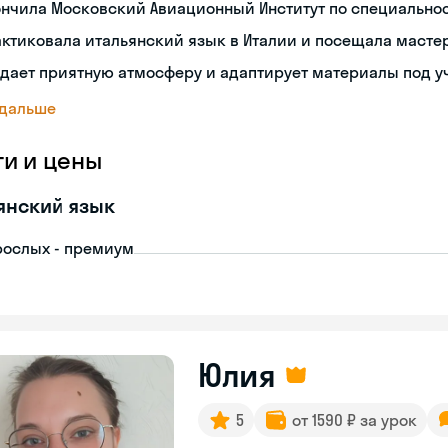
ончила Московский Авиационный Институт по специальн
ктиковала итальянский язык в Италии и посещала масте
дает приятную атмосферу и адаптирует материалы под у
 дальше
ги и цены
янский язык
рослых - премиум
Юлия
5
от 1590 ₽ за урок