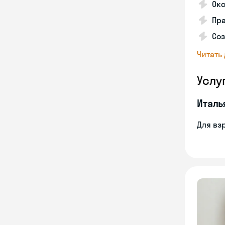
Ок
Пра
Соз
Читать
Услу
Италь
Для вз