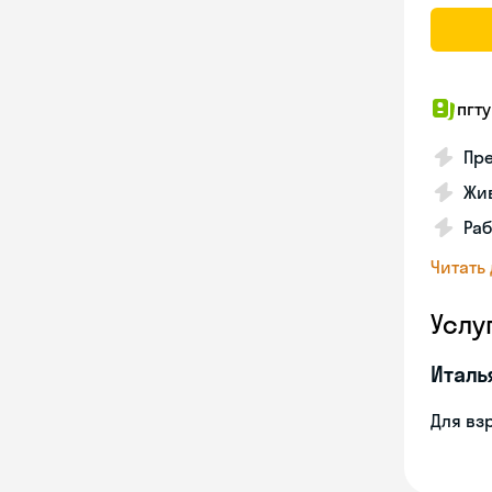
пгту
Пре
Жив
Ра
Читать
Услу
Италь
Для вз