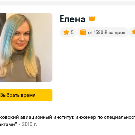
Елена
5
от 1590 ₽ за урок
Выбрать время
ковский авиационный институт, инженер по специальнос
•
2010 г.
ектами"