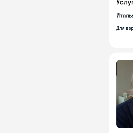
Услу
Италь
Для вз