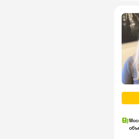
Мос
объ