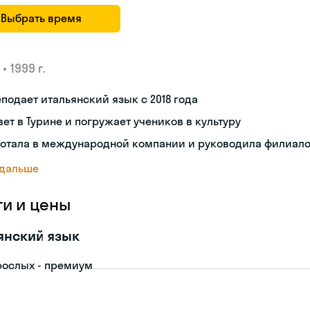
Выбрать время
•
1999 г.
подает итальянский язык с 2018 года
ет в Турине и погружает учеников в культуру
ботала в международной компании и руководила филиал
 дальше
ги и цены
янский язык
рослых - премиум