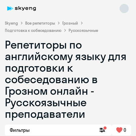
Skyeng
Все репетиторы
Грозный
Подготовка к собеседованию
Русскоязычные
Репетиторы по
английскому языку для
подготовки к
собеседованию в
Skyeng Chat
online
Грозном онлайн -
Русскоязычные
преподаватели
Фильтры
0