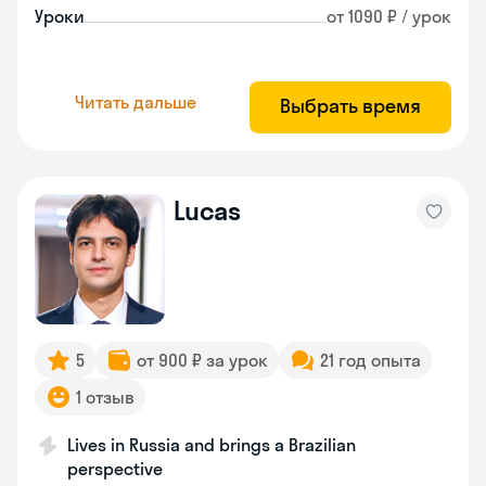
Уроки
от 1090 ₽ / урок
Читать дальше
Выбрать время
Lucas
5
от 900 ₽ за урок
21 год опыта
1 отзыв
Lives in Russia and brings a Brazilian
perspective