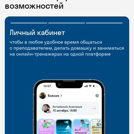
возможностей
Личный кабинет
Мобильное
Разговорные клубы
приложение
и Talks
чтобы в любое удобное время общаться
с преподавателем, делать домашку и заниматься
чтобы заниматься и изучать новые слова где
Групповые занятия для разговорной практики
на онлайн-тренажерах на одной платформе
и когда удобно
и индивидуальные встречи с преподавателями
со всего мира, чтобы общаться на английском
свободно