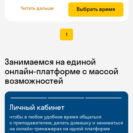
Читать дальше
Выбрать время
1
Занимаемся на единой
онлайн-платформе с массой
возможностей
Личный кабинет
Мобильное
Разговорные клубы
приложение
и Talks
чтобы в любое удобное время общаться
с преподавателем, делать домашку и заниматься
чтобы заниматься и изучать новые слова где
Групповые занятия для разговорной практики
на онлайн-тренажерах на одной платформе
и когда удобно
и индивидуальные встречи с преподавателями