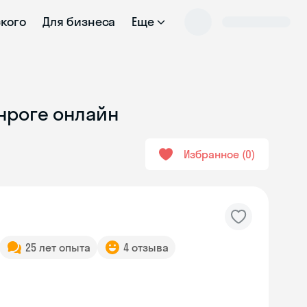
ского
Для бизнеса
Еще
нроге онлайн
Избранное
0
25 лет опыта
4 отзыва