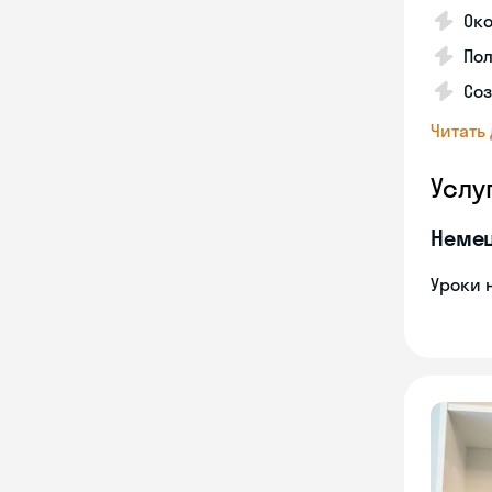
Ок
Пол
Соз
Читать
Услу
Неме
Уроки 