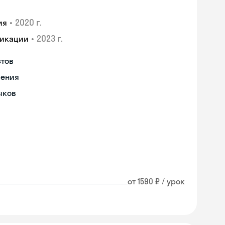
•
2020 г.
ия
•
2023 г.
фикации
стов
чения
ыков
от 1590 ₽ / урок