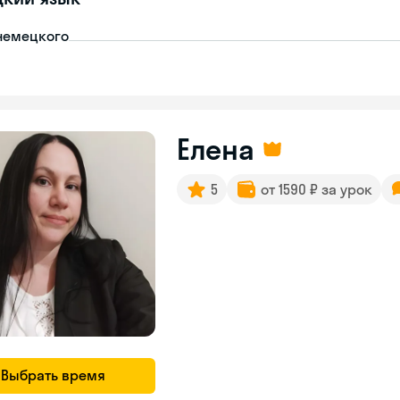
немецкого
Елена
5
от 1590 ₽ за урок
Выбрать время