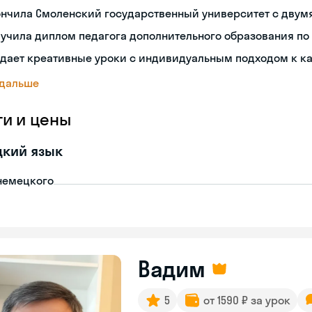
ончила Смоленский государственный университет с двум
учила диплом педагога дополнительного образования по
дает креативные уроки с индивидуальным подходом к к
 дальше
ги и цены
цкий язык
немецкого
Вадим
5
от 1590 ₽ за урок