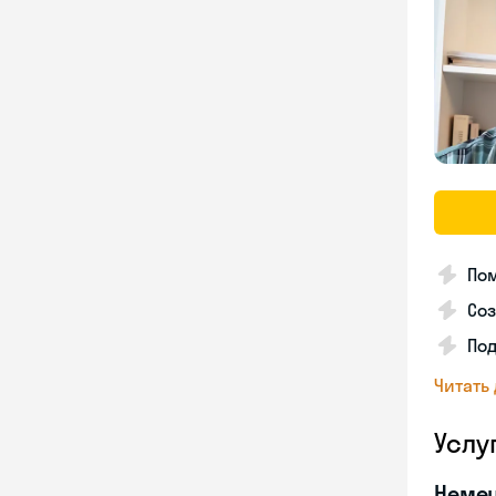
Пом
Соз
По
Читать
Услу
Неме