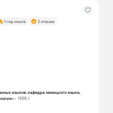
1 год опыта
2 отзыва
анных языков, кафедра немецкого языка,
•
1998 г.
ология»
Skyeng Chat
online