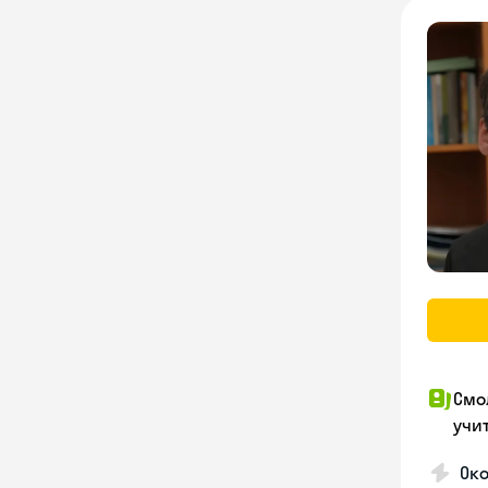
Смо
учи
Око