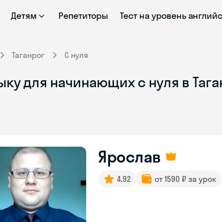
Детям
Репетиторы
Тест на уровень англий
Таганрог
С нуля
ку для начинающих с нуля в Тага
Ярослав
4.92
от 1590 ₽ за урок