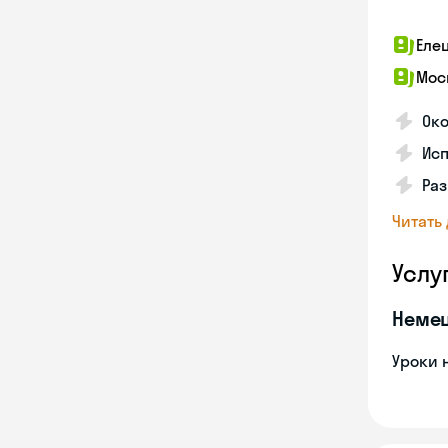
Еле
Мос
Око
Ис
Ра
Читать
Услу
Неме
Уроки 