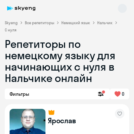
Skyeng
Все репетиторы
Немецкий язык
Нальчик
С нуля
Репетиторы по
немецкому языку для
начинающих с нуля в
Нальчике онлайн
Skyeng Chat
online
Фильтры
0
Ярослав