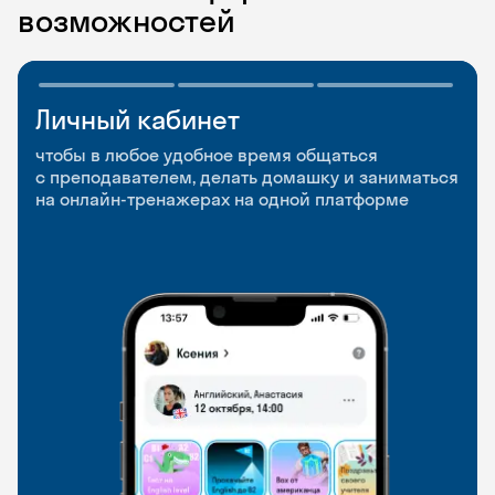
возможностей
Личный кабинет
Мобильное
Разговорные клубы
приложение
и Talks
чтобы в любое удобное время общаться
с преподавателем, делать домашку и заниматься
чтобы заниматься и изучать новые слова где
Групповые занятия для разговорной практики
на онлайн-тренажерах на одной платформе
и когда удобно
и индивидуальные встречи с преподавателями
со всего мира, чтобы общаться на английском
свободно