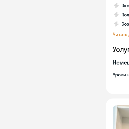
Ок
Пол
Соз
Читать
Услу
Неме
Уроки 