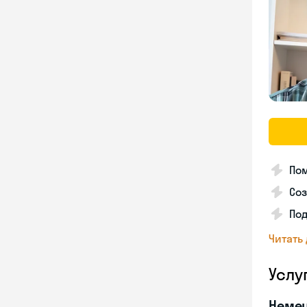
Пом
Соз
По
Читать
Услу
Неме