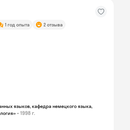
1 год опыта
2 отзыва
анных языков, кафедра немецкого языка,
•
1998 г.
ология»
Skyeng Chat
online