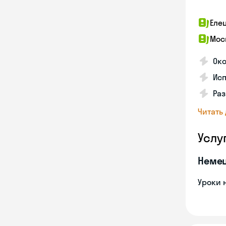
Еле
Мос
Око
Ис
Ра
Читать
Услу
Неме
Уроки 