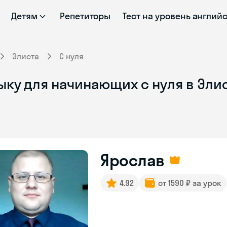
Детям
Репетиторы
Тест на уровень англий
Элиста
С нуля
ыку для начинающих с нуля в Эли
Ярослав
4.92
от 1590 ₽ за урок