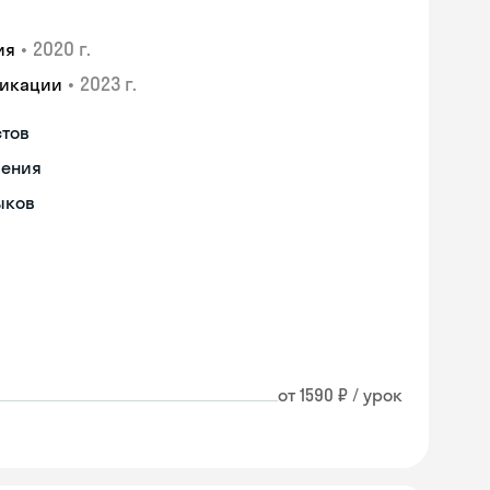
•
2020 г.
ия
•
2023 г.
фикации
стов
чения
ыков
от 1590 ₽ / урок