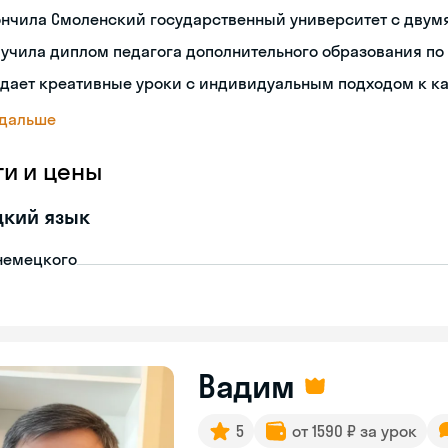
ончила Смоленский государственный университет с двум
учила диплом педагога дополнительного образования по
дает креативные уроки с индивидуальным подходом к к
 дальше
ги и цены
цкий язык
немецкого
Вадим
5
от 1590 ₽ за урок