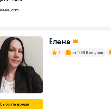
немецкого
Елена
5
от 1590 ₽ за урок
Выбрать время