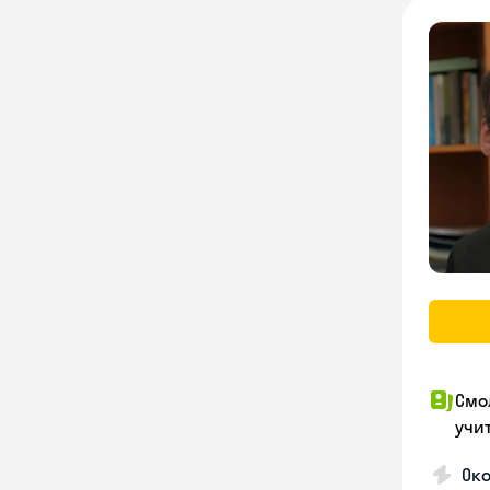
Смо
учи
Око