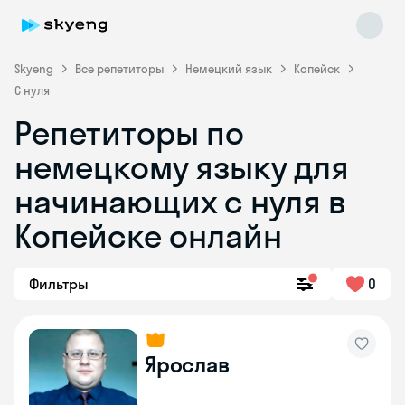
Skyeng
Все репетиторы
Немецкий язык
Копейск
С нуля
Репетиторы по
немецкому языку для
начинающих с нуля в
Копейске онлайн
Skyeng Chat
online
Фильтры
0
Ярослав