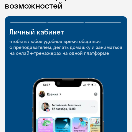
возможностей
Личный кабинет
Мобильное
Разговорные клубы
приложение
и Talks
чтобы в любое удобное время общаться
с преподавателем, делать домашку и заниматься
чтобы заниматься и изучать новые слова где
Групповые занятия для разговорной практики
на онлайн-тренажерах на одной платформе
и когда удобно
и индивидуальные встречи с преподавателями
со всего мира, чтобы общаться на английском
свободно