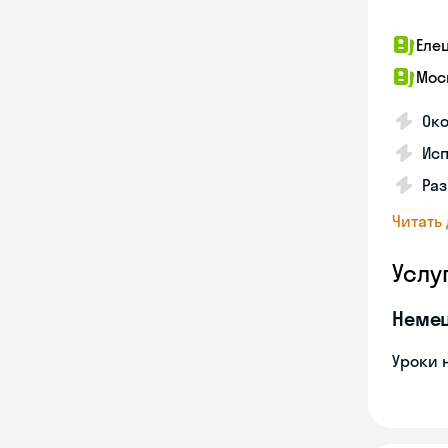
Еле
Мос
Око
Ис
Ра
Читать
Услу
Неме
Уроки 