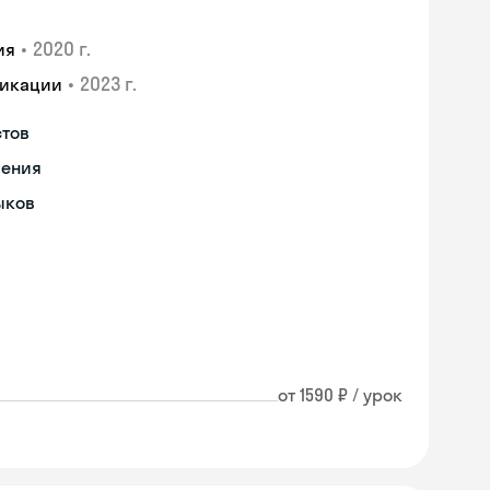
•
2020 г.
ия
•
2023 г.
фикации
стов
чения
ыков
от 1590 ₽ / урок