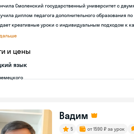
ончила Смоленский государственный университет с двум
учила диплом педагога дополнительного образования по
дает креативные уроки с индивидуальным подходом к к
 дальше
ги и цены
цкий язык
немецкого
Вадим
5
от 1590 ₽ за урок