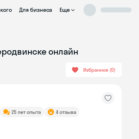
ского
Для бизнеса
Еще
веродвинске онлайн
Избранное
0
25 лет опыта
4 отзыва