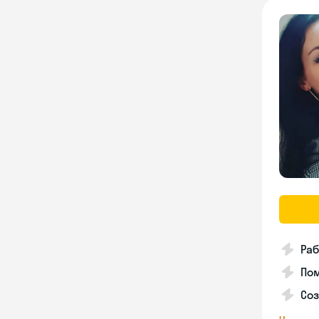
Раб
Пом
Соз