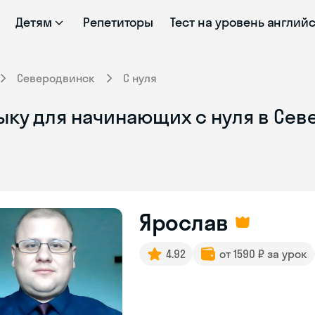
Детям
Репетиторы
Тест на уровень англий
Северодвинск
С нуля
ыку для начинающих с нуля в Се
Ярослав
4.92
от 1590 ₽ за урок