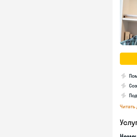
Пом
Соз
По
Читать
Услу
Неме