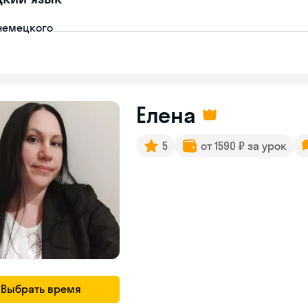
немецкого
Елена
5
от 1590 ₽ за урок
Выбрать время