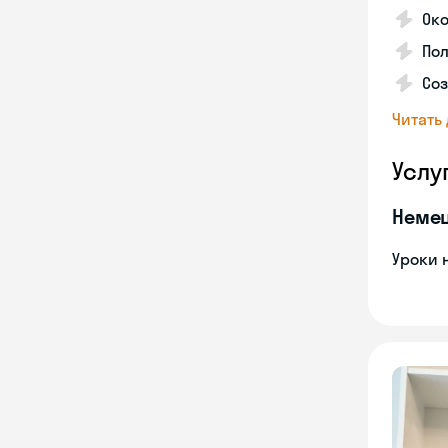
Ок
Пол
Соз
Читать
Услу
Неме
Уроки 