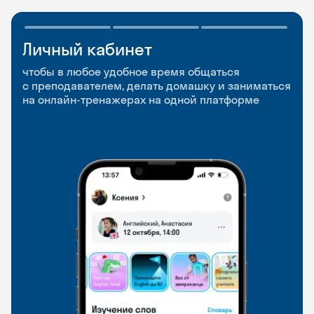
Личный кабинет
Мобильное
Разговорные клубы
приложение
и Talks
чтобы в любое удобное время общаться
с преподавателем, делать домашку и заниматься
чтобы заниматься и изучать новые слова где
Групповые занятия для разговорной практики
на онлайн-тренажерах на одной платформе
и когда удобно
и индивидуальные встречи с преподавателями
со всего мира, чтобы общаться на английском
свободно