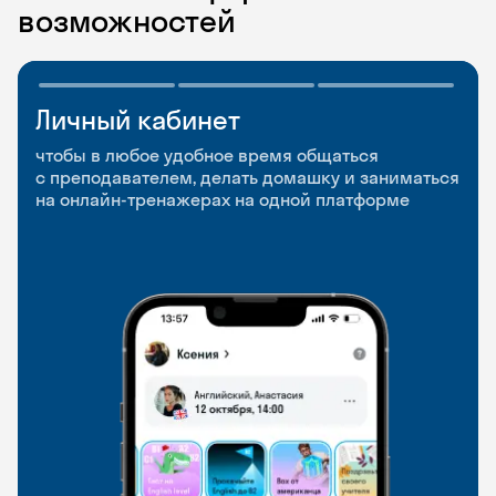
возможностей
Личный кабинет
Мобильное
Разговорные клубы
приложение
и Talks
чтобы в любое удобное время общаться
с преподавателем, делать домашку и заниматься
чтобы заниматься и изучать новые слова где
Групповые занятия для разговорной практики
на онлайн-тренажерах на одной платформе
и когда удобно
и индивидуальные встречи с преподавателями
со всего мира, чтобы общаться на английском
свободно