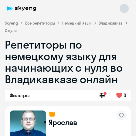
Skyeng
Все репетиторы
Немецкий язык
Владикавказ
С нуля
Репетиторы по
немецкому языку для
начинающих с нуля во
Владикавказе онлайн
Skyeng Chat
online
Фильтры
0
Ярослав